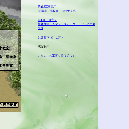
第Ⅱ期工事完了
PS講堂、北校舎、西校舎完成
第Ⅲ期工事完了
新体育館、カフェテリア、ウッドデッキ中庭
完成
設計基本コンセプト
施設案内
これまでの工事を振り返って