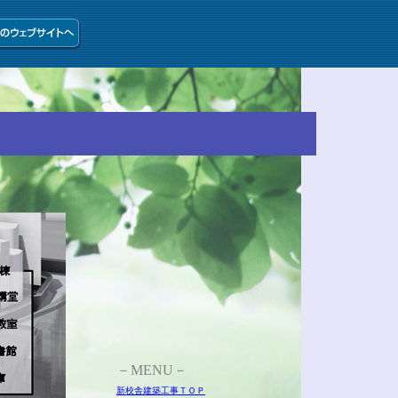
－MENU－
新校舎建築工事ＴＯＰ