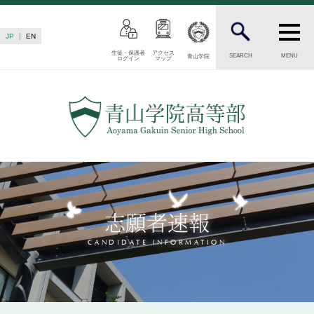
JP
EN
生徒・保護者
アクセス
SEARCH
MENU
青山学院
ログイン
マップ
INTRODUCTION
学校紹介
高等部 部長挨拶
教育理念・目標
高等部の歴史
生徒数・教職員数
一貫校の流れ
志願者速報
卒業後の進路
卒業生からのメッセージ
CANDIDATE INFORMATION
AOYAMA STYLE
特色ある教育
教育課程