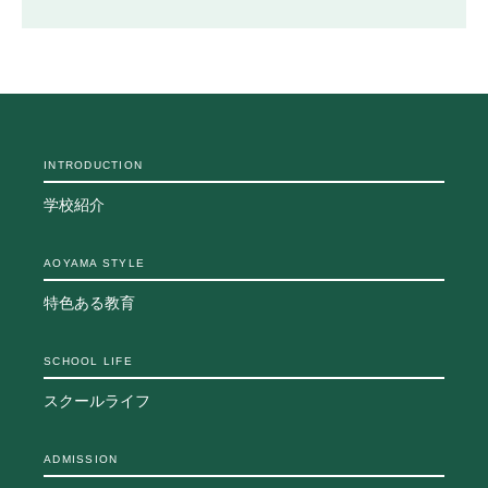
生徒の表彰
いじめ防止対策
ADMISSION
入試・入学案内
入試日程・出願資格
INTRODUCTION
入試要項・出願書類
学校紹介
学校説明会
公開行事の紹介
AOYAMA STYLE
入学金・学費
入試結果
特色ある教育
入学試験問題
海外に住む中学生の方へ
SCHOOL LIFE
スクールガイド
上級学校訪問
スクールライフ
中学校の先生方へ
志願者速報
ADMISSION
合格者発表