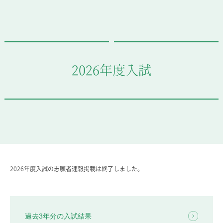
教科・学習内容
キリスト教教育
国際交流
平和・共生学習
高大連携
2026年度入試
SGH活動報告
SCHOOL LIFE
スクールライフ
スクールカレンダー
一日の流れ
クラブ・同好会
生徒会活動
2026年度入試の志願者速報掲載は終了しました。
施設・設備
保健室
図書館
制服
過去3年分の入試結果
生徒自主学習団体