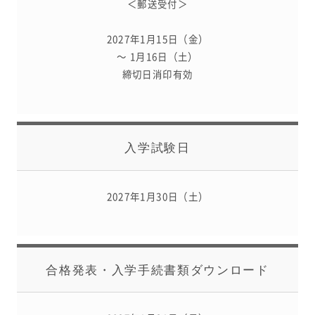
＜郵送受付＞
よくあるご質問
INFORMATION
2027年1月15日（金）
～ 1月16日（土）
総合案内
締切日消印有効
ニュース・トピックス一覧
お問い合わせ
キャンパスマップ
アクセスマップ
入学試験日
緊急・災害時の対応
ご支援をお考えの方へ
同窓会
2027年1月30日（土）
ENGLISHページ
個人情報保護への取り組み
このサイトについて
採用情報
合格発表・
入学手続書類ダウンロード
地の塩、世の光（スクール・モットー）