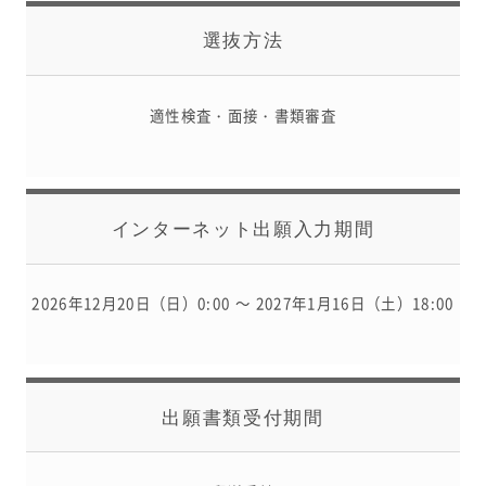
生徒の表彰
選抜方法
いじめ防止対策
ADMISSION
適性検査・面接・書類審査
入試・入学案内
入試日程・出願資格
入試要項・出願書類
学校説明会
インターネット出願入力期間
公開行事の紹介
入学金・学費
入試結果
2026年12月20日（日）0:00 ～ 2027年1月16日（土）18:00
入学試験問題
海外に住む中学生の方へ
スクールガイド
上級学校訪問
出願書類
受付期間
中学校の先生方へ
志願者速報
合格者発表