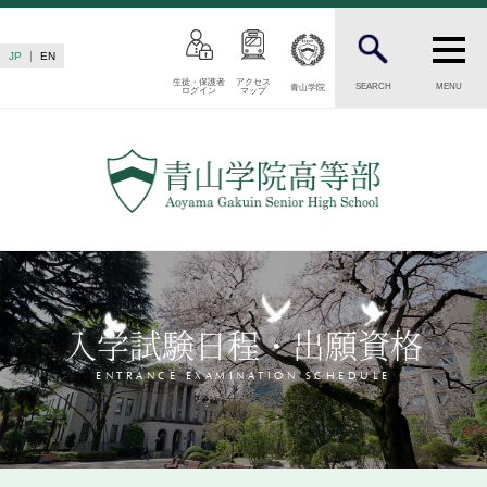
JP
EN
生徒・保護者
アクセス
SEARCH
MENU
青山学院
ログイン
マップ
INTRODUCTION
学校紹介
高等部 部長挨拶
教育理念・目標
高等部の歴史
生徒数・教職員数
一貫校の流れ
入学試験日程・出願資格
卒業後の進路
卒業生からのメッセージ
ENTRANCE EXAMINATION SCHEDULE
AOYAMA STYLE
特色ある教育
教育課程