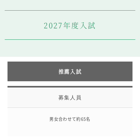
教科・学習内容
キリスト教教育
2027年度入試
国際交流
平和・共生学習
高大連携
SGH活動報告
SCHOOL LIFE
スクールライフ
推薦入試
スクールカレンダー
一日の流れ
クラブ・同好会
募集人員
生徒会活動
施設・設備
保健室
男女合わせて約65名
図書館
制服
生徒自主学習団体