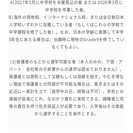
A)2027年3月に中学校を卒業見込の者 または 2026年3月に
中学校を卒業した者。
B)海外の現地校、インターナショナル校、または全日制日本
人学校いずれかに在籍している者（もしくはこれらの学校で
中学課程を修了した者）。なお、日本の学齢に換算して中学
3年生にあたる場合は、出願時に現地のGrade9を修了してい
なくてもよい。
(2)保護者のもとから通学可能な者（本人のみの、下宿・ア
パート・会社等の子弟寮からの通学は認めておりません）。
保護者とは原則として父親もしくは母親を指す。やむを得な
い理由で保護者との同居が不可能な場合は、東京またはその
近辺に一家計を立て（就学中の兄、姉等は不可）、学校との
連絡が容易にとれ、なおかつ直ちに来校できる、親権者と同
等の責任を持つ在京保証人が必要であり、入学後はその家庭
から通学することを条件とする。