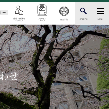
EN
生徒・保護者
アクセス
SEARCH
MENU
青山学院
ログイン
マップ
N
INFORMATION
案内
総合案内
願資格
ニュース・トピックス一覧
願書類
お問い合わせ
キャンパスマップ
介
アクセスマップ
わせ
緊急・災害時の対応
ご支援をお考えの方へ
同窓会
学生の方へ
ENGLISHページ
ド
個人情報保護への取り組み
このサイトについて
方へ
採用情報