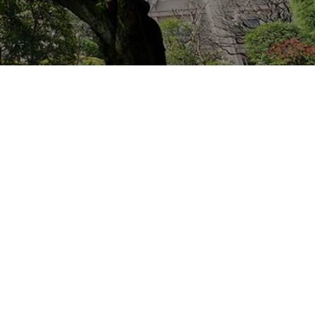
地の塩、世の光（スクール・モットー）
問