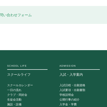
お問い合わせフォーム
SCHOOL LIFE
ADMISSION
スクールライフ
入試・入学案内
スクールカレンダー
入試日程・出願資格
一日の流れ
入試要項・出願書類
クラブ・同好会
学校説明会
生徒会活動
公開行事の紹介
施設・設備
入学金・学費