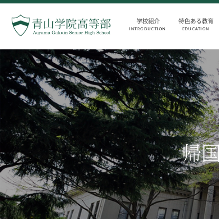
学校紹介
特色ある教育
INTRODUCTION
EDUCATION
INTRODUCTION
AOYAMA STYLE
学校紹介
特色ある教育
高等部 部長挨拶
教育課程
教育理念・目標
教科・学習内容
高等部の歴史
キリスト教教育
生徒数・教職員数
国際交流
帰
一貫校の流れ
平和・共生学習
卒業後の進路
高大連携
卒業生からのメッセージ
SGH活動報告