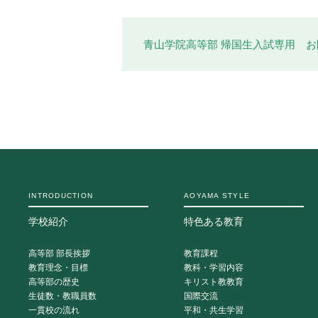
青山学院高等部 帰国生入試専用 
INTRODUCTION
AOYAMA STYLE
学校紹介
特色ある教育
高等部 部長挨拶
教育課程
教育理念・目標
教科・学習内容
高等部の歴史
キリスト教教育
生徒数・教職員数
国際交流
一貫校の流れ
平和・共生学習