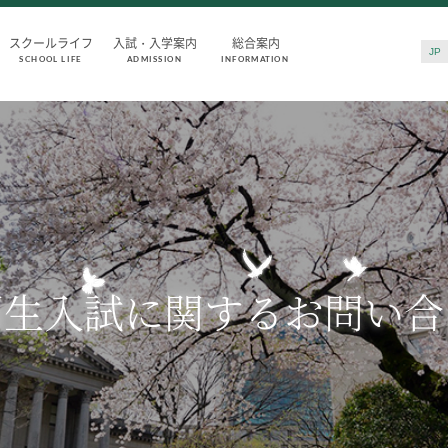
スクールライフ
入試・入学案内
総合案内
JP
SCHOOL LIFE
ADMISSION
INFORMATION
SCHOOL LIFE
ADMISSIO
スクールライフ
入試・入学
スクールカレンダー
入試日程・出
一日の流れ
入試要項・出
クラブ・同好会
学校説明会
生徒会活動
公開行事の紹
国生入試に関するお問い合
施設・設備
入学金・学費
保健室
入試結果
図書館
入学試験問題
制服
海外に住む中
生徒自主学習団体
スクールガイ
生徒の表彰
上級学校訪問
いじめ防止対策
中学校の先生