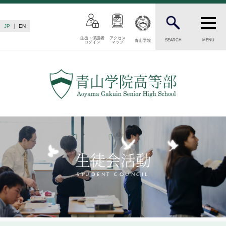
JP
EN
生徒・保護者
アクセス
SEARCH
MENU
青山学院
ログイン
マップ
INTRODUCTION
学校紹介
高等部 部長挨拶
教育理念・目標
高等部の歴史
生徒数・教職員数
一貫校の流れ
生徒会活動
卒業後の進路
卒業生からのメッセージ
STUDENT COUNCIL
AOYAMA STYLE
特色ある教育
教育課程