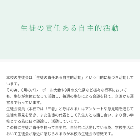
教科・学習内容
キリスト教教育
国際交流
生徒の責任ある自主的活動
平和・共生学習
高大連携
SGH活動報告
SCHOOL LIFE
スクールライフ
本校の生徒会は「生徒の責任ある自主的活動」という目的に基づき活動して
スクールカレンダー
います。
一日の流れ
その為、6月のバレーボール大会や9月の文化祭など様々な行事において
クラブ・同好会
も、生徒が主体となって活動し、毎週の生徒による会議を経て、企画から運
生徒会活動
営まで行っています。
生徒会役員（本校では「三者」と呼ばれる）はアンケートや意見箱を通じて
施設・設備
生徒の意見を聞き、また生徒の代表として先生方とも話し合い、より良い学
保健室
校とする為に日々議論し、活動しています。
図書館
この様に生徒が責任を持って自主的、自発的に活動している為、学校生活に
制服
おいて生徒会が身近に感じられるのが本校の生徒会の特徴です。
生徒自主学習団体