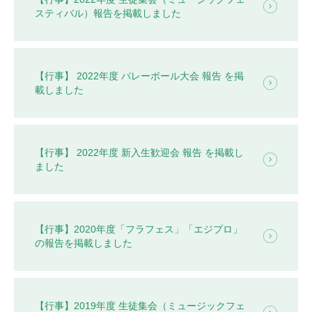
よくあるご質問
スティバル）報告を掲載しました
INFORMATION
総合案内
【行事】 2022年度 バレーボール大会 報告 を掲
ニュース・トピックス一覧
載しました
お問い合わせ
キャンパスマップ
アクセスマップ
【行事】 2022年度 新入生歓迎会 報告 を掲載し
緊急・災害時の対応
ました
ご支援をお考えの方へ
同窓会
ENGLISHページ
個人情報保護への取り組み
【行事】2020年度「フラフェス」「エジプロ」
このサイトについて
の報告を掲載しました
採用情報
地の塩、世の光（スクール・モットー）
【行事】2019年度 生徒集会（ミュージックフェ