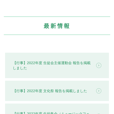
生徒の表彰
いじめ防止対策
ADMISSION
最新情報
入試・入学案内
入試日程・出願資格
入試要項・出願書類
学校説明会
公開行事の紹介
【行事】2022年度 生徒会主催運動会 報告を掲載
入学金・学費
しました
入試結果
入学試験問題
海外に住む中学生の方へ
スクールガイド
【行事】2022年度 文化祭 報告を掲載しました
上級学校訪問
中学校の先生方へ
志願者速報
合格者発表
【行事】2022年度 生徒集会（ミュージックフェ