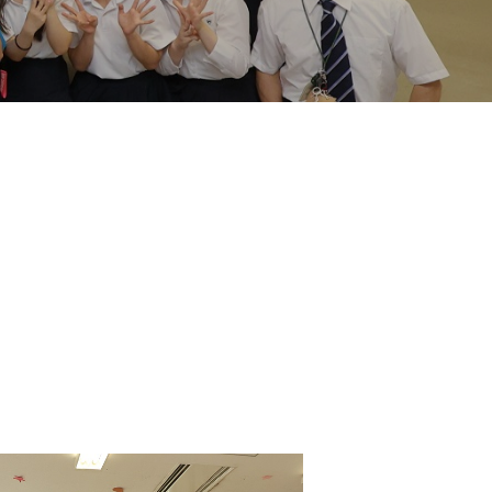
地の塩、世の光（スクール・モットー）
問