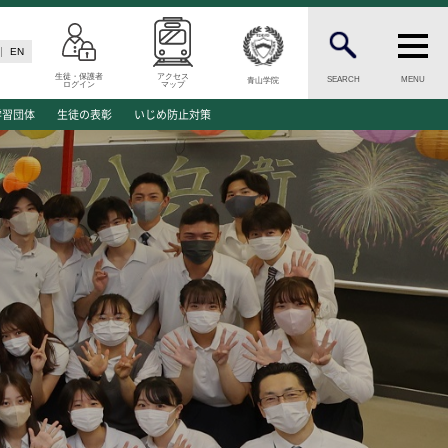
EN
生徒・保護者
アクセス
SEARCH
MENU
青山学院
ログイン
マップ
N
INFORMATION
学習団体
生徒の表彰
いじめ防止対策
案内
総合案内
願資格
ニュース・トピックス一覧
願書類
お問い合わせ
キャンパスマップ
介
アクセスマップ
緊急・災害時の対応
ご支援をお考えの方へ
同窓会
学生の方へ
ENGLISHページ
ド
個人情報保護への取り組み
このサイトについて
方へ
採用情報