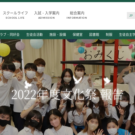
スクールライフ
入試・入学案内
総合案内
JP
SCHOOL LIFE
ADMISSION
INFORMATION
SCHOOL LIFE
ADMISSIO
ラブ・同好会
生徒会活動
施設・設備
保健室
図書館
制服
生徒自主
スクールライフ
入試・入学
スクールカレンダー
入試日程・出
一日の流れ
入試要項・出
クラブ・同好会
学校説明会
生徒会活動
公開行事の紹
2022年度文化祭 報告
施設・設備
入学金・学費
保健室
入試結果
図書館
入学試験問題
制服
海外に住む中
生徒自主学習団体
スクールガイ
生徒の表彰
上級学校訪問
いじめ防止対策
中学校の先生