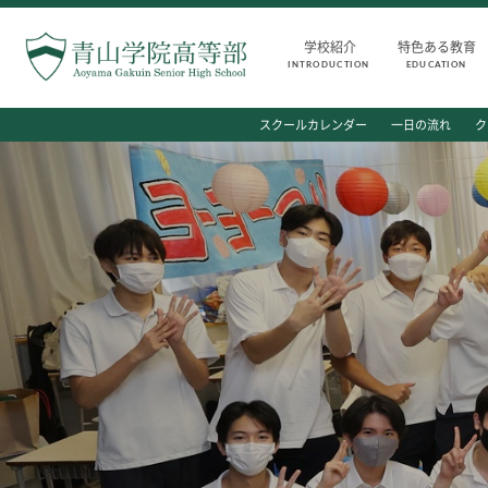
学校紹介
特色ある教育
INTRODUCTION
EDUCATION
INTRODUCTION
AOYAMA STYLE
スクールカレンダー
一日の流れ
ク
学校紹介
特色ある教育
高等部 部長挨拶
教育課程
教育理念・目標
教科・学習内容
高等部の歴史
キリスト教教育
生徒数・教職員数
国際交流
一貫校の流れ
平和・共生学習
卒業後の進路
高大連携
卒業生からのメッセージ
SGH活動報告