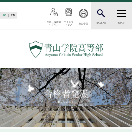
JP
EN
生徒・保護者
アクセス
SEARCH
MENU
青山学院
ログイン
マップ
INTRODUCTION
学校紹介
高等部 部長挨拶
教育理念・目標
高等部の歴史
生徒数・教職員数
一貫校の流れ
合格者発表
卒業後の進路
卒業生からのメッセージ
RESULT
AOYAMA STYLE
特色ある教育
教育課程