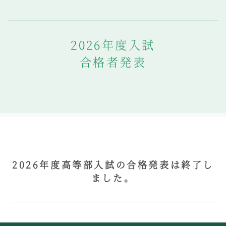
教科・学習内容
キリスト教教育
国際交流
2026年度入試
平和・共生学習
合格者発表
高大連携
SGH活動報告
SCHOOL LIFE
スクールライフ
スクールカレンダー
一日の流れ
クラブ・同好会
2026年度高等部入試の合格発表は終了し
生徒会活動
ました。
施設・設備
保健室
図書館
制服
生徒自主学習団体