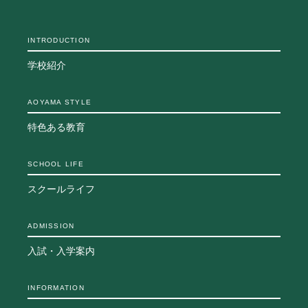
生徒の表彰
いじめ防止対策
INTRODUCTION
ADMISSION
学校紹介
入試・入学案内
AOYAMA STYLE
入試日程・出願資格
入試要項・出願書類
特色ある教育
学校説明会
公開行事の紹介
SCHOOL LIFE
入学金・学費
入試結果
スクールライフ
入学試験問題
海外に住む中学生の方へ
ADMISSION
スクールガイド
入試・入学案内
上級学校訪問
中学校の先生方へ
志願者速報
INFORMATION
合格者発表