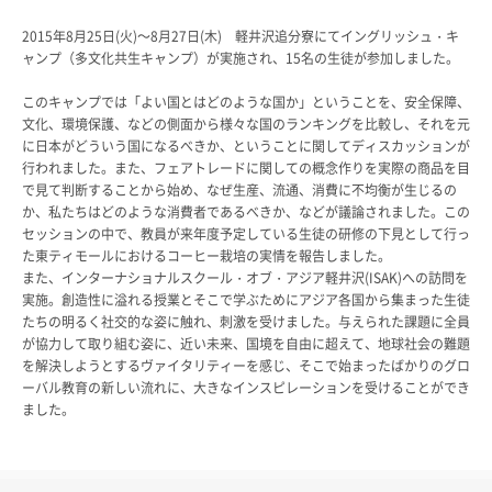
教科・学習内容
2015年8月25日(火)～8月27日(木) 軽井沢追分寮にてイングリッシュ・キ
キリスト教教育
ャンプ（多文化共生キャンプ）が実施され、15名の生徒が参加しました。
国際交流
このキャンプでは「よい国とはどのような国か」ということを、安全保障、
平和・共生学習
文化、環境保護、などの側面から様々な国のランキングを比較し、それを元
高大連携
に日本がどういう国になるべきか、ということに関してディスカッションが
SGH活動報告
行われました。また、フェアトレードに関しての概念作りを実際の商品を目
SCHOOL LIFE
で見て判断することから始め、なぜ生産、流通、消費に不均衡が生じるの
か、私たちはどのような消費者であるべきか、などが議論されました。この
スクールライフ
セッションの中で、教員が来年度予定している生徒の研修の下見として行っ
た東ティモールにおけるコーヒー栽培の実情を報告しました。
また、インターナショナルスクール・オブ・アジア軽井沢(ISAK)への訪問を
スクールカレンダー
実施。創造性に溢れる授業とそこで学ぶためにアジア各国から集まった生徒
一日の流れ
たちの明るく社交的な姿に触れ、刺激を受けました。与えられた課題に全員
クラブ・同好会
が協力して取り組む姿に、近い未来、国境を自由に超えて、地球社会の難題
生徒会活動
を解決しようとするヴァイタリティーを感じ、そこで始まったばかりのグロ
施設・設備
ーバル教育の新しい流れに、大きなインスピレーションを受けることができ
ました。
保健室
図書館
制服
生徒自主学習団体