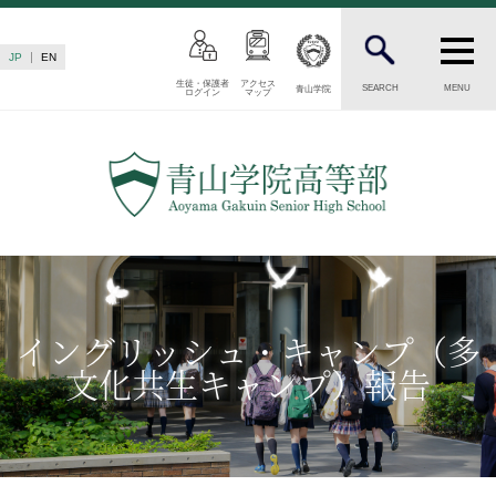
JP
EN
生徒・保護者
アクセス
SEARCH
MENU
青山学院
ログイン
マップ
INTRODUCTION
学校紹介
高等部 部長挨拶
教育理念・目標
高等部の歴史
生徒数・教職員数
一貫校の流れ
イングリッシュ・キャンプ（多
卒業後の進路
文化共生キャンプ）報告
卒業生からのメッセージ
AOYAMA STYLE
特色ある教育
教育課程