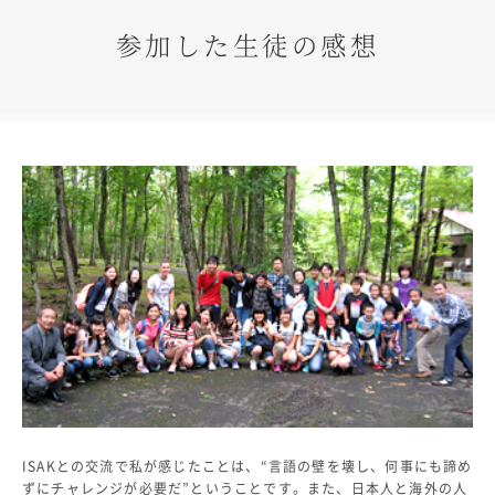
生徒の表彰
参加した生徒の感想
いじめ防止対策
ADMISSION
入試・入学案内
入試日程・出願資格
入試要項・出願書類
学校説明会
公開行事の紹介
入学金・学費
入試結果
入学試験問題
海外に住む中学生の方へ
スクールガイド
上級学校訪問
中学校の先生方へ
志願者速報
ISAKとの交流で私が感じたことは、“言語の壁を壊し、何事にも諦め
合格者発表
ずにチャレンジが必要だ”ということです。また、日本人と海外の人