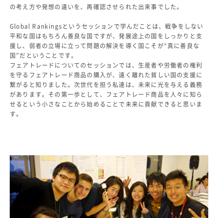
の考え方や発想の違いを、再確認させられた出来事でした。
よくあるご質問
INFORMATION
Global Rankingsというセッションで学んだことは、戦争をしない
平和な国はもちろん善良な国ですが、発展途上の国をしっかりと支
総合案内
援し、弱者の立場に立って問題の解決を導く国こそが“真に善良な
国”だということです。
ニュース・トピックス一覧
フェアトレードについてのセッションでは、生産者や労働者の権利
お問い合わせ
を守るフェアトレード商品の購入が、遠く離れた貧しい国の支援に
キャンパスマップ
繋がると知りました。次世代を担う私達は、未来に光を与える義務
があります。その第一歩として、フェアトレード商品を人々に知ら
アクセスマップ
せるという小さなことから始めることで未来に貢献できると思いま
緊急・災害時の対応
す。
ご支援をお考えの方へ
同窓会
ENGLISHページ
個人情報保護への取り組み
このサイトについて
採用情報
地の塩、世の光（スクール・モットー）