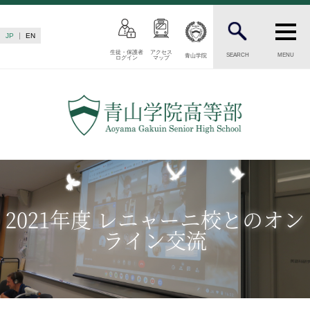
JP
EN
生徒・保護者
アクセス
SEARCH
MENU
青山学院
ログイン
マップ
INTRODUCTION
学校紹介
高等部 部長挨拶
教育理念・目標
高等部の歴史
生徒数・教職員数
一貫校の流れ
2021年度 レニャーニ校とのオン
卒業後の進路
ライン交流
卒業生からのメッセージ
AOYAMA STYLE
特色ある教育
教育課程