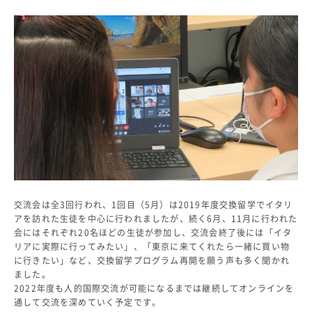
よくあるご質問
INFORMATION
総合案内
ニュース・トピックス一覧
お問い合わせ
キャンパスマップ
アクセスマップ
緊急・災害時の対応
ご支援をお考えの方へ
同窓会
ENGLISHページ
交流会は全3回行われ、1回目（5月）は2019年度交換留学でイタリ
アを訪れた生徒を中心に行われましたが、続く6月、11月に行われた
個人情報保護への取り組み
会にはそれぞれ20名ほどの生徒が参加し、交流会終了後には「イタ
このサイトについて
リアに実際に行ってみたい」、「東京に来てくれたら一緒に買い物
採用情報
に行きたい」など、交換留学プログラム再開を願う声も多く聞かれ
地の塩、世の光（スクール・モットー）
ました。
2022年度も人的国際交流が可能になるまでは継続してオンラインを
通して交流を深めていく予定です。