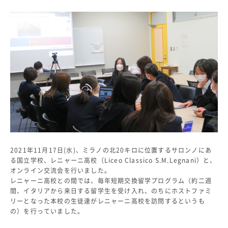
教科・学習内容
キリスト教教育
国際交流
平和・共生学習
高大連携
SGH活動報告
SCHOOL LIFE
スクールライフ
スクールカレンダー
一日の流れ
2021年11月17日(水)、ミラノの北20キロに位置するサロンノにあ
クラブ・同好会
る国立学校、レニャーニ高校（Liceo Classico S.M.Legnani）と、
生徒会活動
オンライン交流会を行いました。
施設・設備
レニャーニ高校との間では、毎年短期交換留学プログラム（約二週
保健室
間、イタリアから来日する留学生を受け入れ、のちにホストファミ
リーとなった本校の生徒達がレニャーニ高校を訪問するというも
図書館
の）を行っていました。
制服
生徒自主学習団体