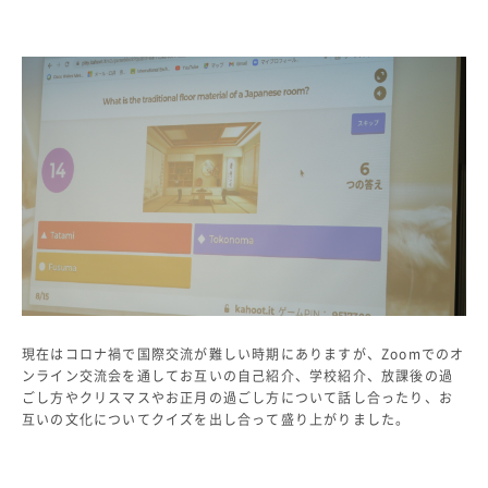
生徒の表彰
いじめ防止対策
ADMISSION
入試・入学案内
入試日程・出願資格
入試要項・出願書類
学校説明会
公開行事の紹介
入学金・学費
入試結果
入学試験問題
海外に住む中学生の方へ
現在はコロナ禍で国際交流が難しい時期にありますが、Zoomでのオ
ンライン交流会を通してお互いの自己紹介、学校紹介、放課後の過
スクールガイド
ごし方やクリスマスやお正月の過ごし方について話し合ったり、お
上級学校訪問
互いの文化についてクイズを出し合って盛り上がりました。
中学校の先生方へ
志願者速報
合格者発表