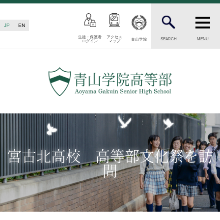
JP
EN
生徒・保護者
アクセス
SEARCH
MENU
青山学院
ログイン
マップ
INTRODUCTION
学校紹介
高等部 部長挨拶
教育理念・目標
高等部の歴史
生徒数・教職員数
一貫校の流れ
宮古北高校 高等部文化祭を訪
卒業後の進路
問
卒業生からのメッセージ
AOYAMA STYLE
特色ある教育
教育課程