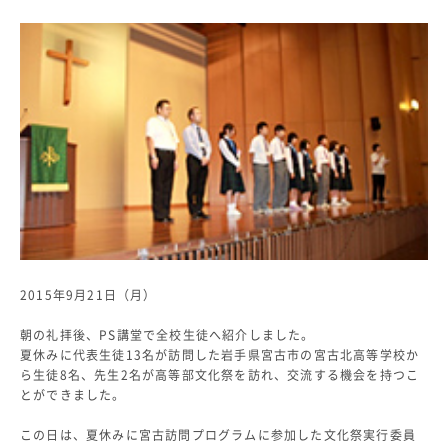
教科・学習内容
キリスト教教育
国際交流
平和・共生学習
高大連携
SGH活動報告
SCHOOL LIFE
スクールライフ
スクールカレンダー
一日の流れ
2015年9月21日（月）
クラブ・同好会
生徒会活動
朝の礼拝後、PS講堂で全校生徒へ紹介しました。
施設・設備
夏休みに代表生徒13名が訪問した岩手県宮古市の宮古北高等学校か
保健室
ら生徒8名、先生2名が高等部文化祭を訪れ、交流する機会を持つこ
とができました。
図書館
制服
この日は、夏休みに宮古訪問プログラムに参加した文化祭実行委員
生徒自主学習団体