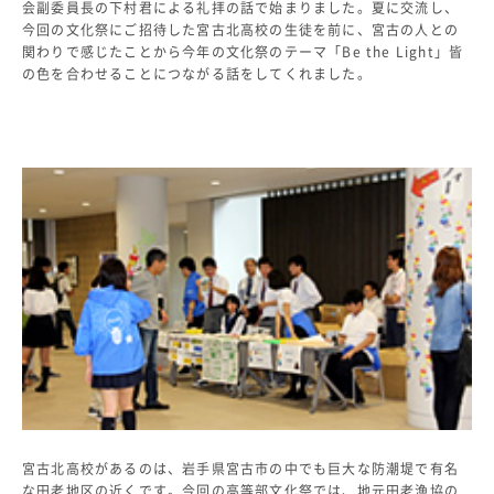
会副委員長の下村君による礼拝の話で始まりました。夏に交流し、
生徒の表彰
今回の文化祭にご招待した宮古北高校の生徒を前に、宮古の人との
いじめ防止対策
関わりで感じたことから今年の文化祭のテーマ「Be the Light」皆
の色を合わせることにつながる話をしてくれました。
ADMISSION
入試・入学案内
入試日程・出願資格
入試要項・出願書類
学校説明会
公開行事の紹介
入学金・学費
入試結果
入学試験問題
海外に住む中学生の方へ
スクールガイド
上級学校訪問
中学校の先生方へ
志願者速報
宮古北高校があるのは、岩手県宮古市の中でも巨大な防潮堤で有名
合格者発表
な田老地区の近くです。今回の高等部文化祭では、地元田老漁協の