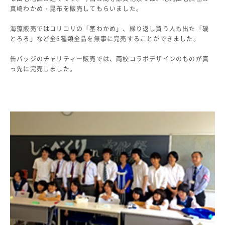
真崎わかめ・昆布を販売してもらいました。
よくあるご質問
INFORMATION
海藻販売ではコリコリの「茎わかめ」、繰り返し買う人も出た「磯
とろろ」など全6種類全品を無事に完売することができました。
総合案内
缶バッジのチャリティー販売では、両校コラボデザインのものが真
ニュース・トピックス一覧
っ先に完売しました。
お問い合わせ
キャンパスマップ
アクセスマップ
緊急・災害時の対応
ご支援をお考えの方へ
同窓会
ENGLISHページ
個人情報保護への取り組み
このサイトについて
採用情報
地の塩、世の光（スクール・モットー）