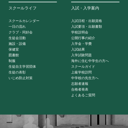
スクールライフ
入試・入学案内
スクールカレンダー
入試日程・出願資格
一日の流れ
入試要項・出願書類
クラブ・同好会
学校説明会
生徒会活動
公開行事の紹介
施設・設備
入学金・学費
保健室
入試結果
図書館
入学試験問題
制服
海外に住む中学生の方へ
生徒自主学習団体
スクールガイド
生徒の表彰
上級学校訪問
いじめ防止対策
中学校の先生方へ
志願者速報
合格者発表
よくあるご質問