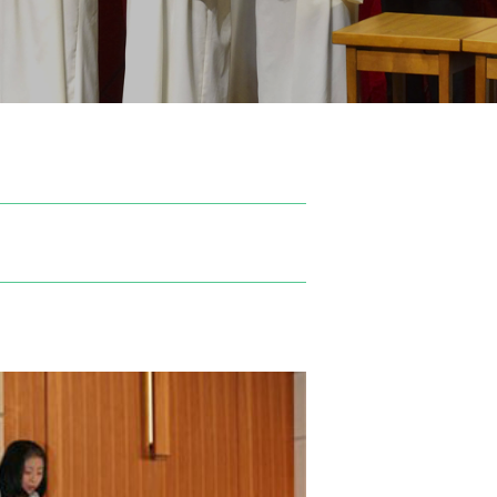
地の塩、世の光（スクール・モットー）
問