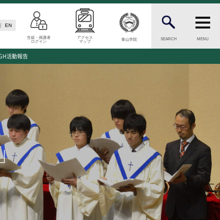
EN
生徒・保護者
アクセス
SEARCH
MENU
青山学院
ログイン
マップ
N
INFORMATION
GH活動報告
案内
総合案内
願資格
ニュース・トピックス一覧
願書類
お問い合わせ
キャンパスマップ
介
アクセスマップ
」
緊急・災害時の対応
ご支援をお考えの方へ
同窓会
学生の方へ
ENGLISHページ
ド
個人情報保護への取り組み
このサイトについて
方へ
採用情報