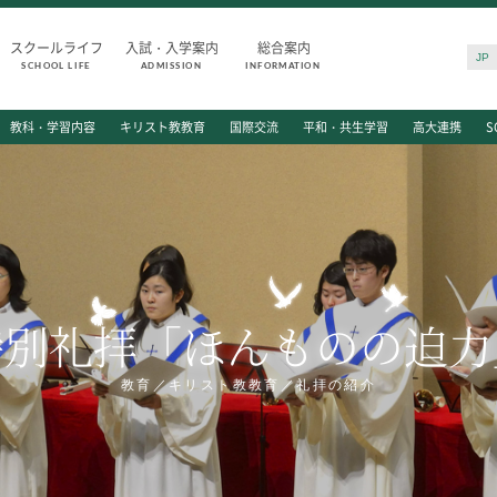
スクールライフ
入試・入学案内
総合案内
JP
SCHOOL LIFE
ADMISSION
INFORMATION
SCHOOL LIFE
ADMISSIO
教科・学習内容
キリスト教教育
国際交流
平和・共生学習
高大連携
S
スクールライフ
入試・入学
スクールカレンダー
入試日程・出
一日の流れ
入試要項・出
クラブ・同好会
学校説明会
生徒会活動
公開行事の紹
特別礼拝「ほんものの迫力
施設・設備
入学金・学費
保健室
入試結果
図書館
入学試験問題
教育／キリスト教教育／礼拝の紹介
制服
海外に住む中
生徒自主学習団体
スクールガイ
生徒の表彰
上級学校訪問
いじめ防止対策
中学校の先生