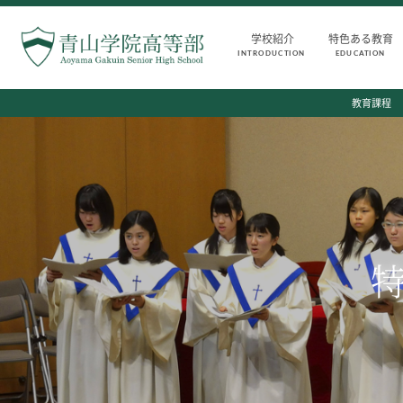
学校紹介
特色ある教育
INTRODUCTION
EDUCATION
INTRODUCTION
AOYAMA STYLE
教育課程
学校紹介
特色ある教育
高等部 部長挨拶
教育課程
教育理念・目標
教科・学習内容
高等部の歴史
キリスト教教育
生徒数・教職員数
国際交流
一貫校の流れ
平和・共生学習
卒業後の進路
高大連携
卒業生からのメッセージ
SGH活動報告