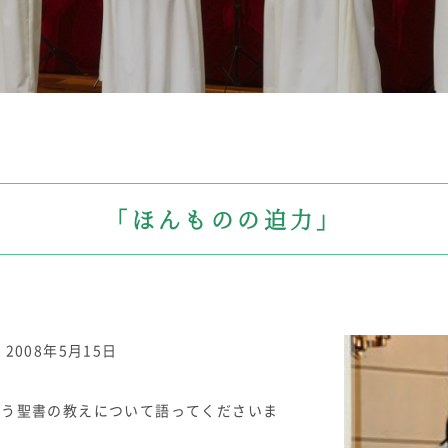
志願者速報
合格者発表
よくあるご質
「ほんものの迫力」
008年5月15日
いう聖書の教えについて語ってくださいま