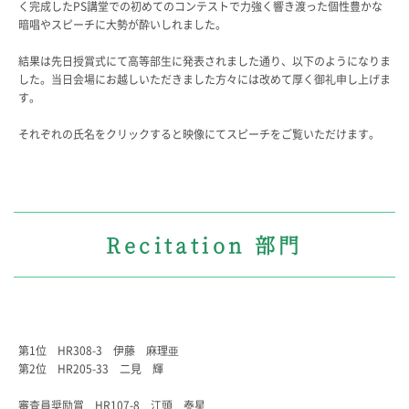
く完成したPS講堂での初めてのコンテストで力強く響き渡った個性豊かな
生徒の表彰
暗唱やスピーチに大勢が酔いしれました。
いじめ防止対策
結果は先日授賞式にて高等部生に発表されました通り、以下のようになりま
ADMISSION
した。当日会場にお越しいただきました方々には改めて厚く御礼申し上げま
す。
入試・入学案内
それぞれの氏名をクリックすると映像にてスピーチをご覧いただけます。
入試日程・出願資格
入試要項・出願書類
学校説明会
公開行事の紹介
入学金・学費
Recitation 部門
入試結果
入学試験問題
海外に住む中学生の方へ
スクールガイド
上級学校訪問
第1位 HR308-3 伊藤 麻理亜
中学校の先生方へ
第2位 HR205-33 二見 輝
志願者速報
合格者発表
審査員奨励賞 HR107-8 江頭 泰星