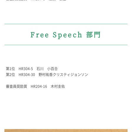
よくあるご質問
INFORMATION
総合案内
Free Speech 部門
ニュース・トピックス一覧
お問い合わせ
キャンパスマップ
アクセスマップ
緊急・災害時の対応
第1位 HR304-5 石川 小百合
ご支援をお考えの方へ
第2位 HR304-30 野村祐香クリスティジョンソン
同窓会
審査員奨励賞 HR204-16 木村圭佑
ENGLISHページ
個人情報保護への取り組み
このサイトについて
採用情報
地の塩、世の光（スクール・モットー）