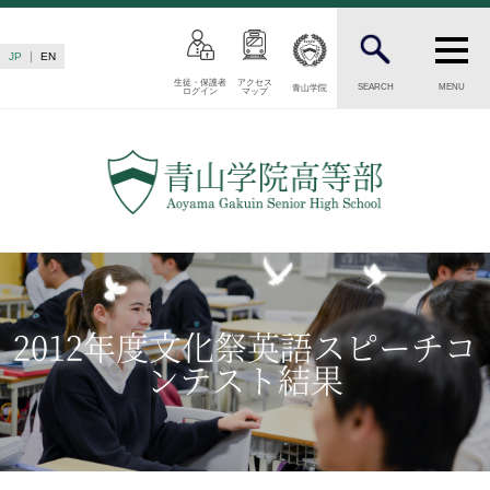
JP
EN
生徒・保護者
アクセス
SEARCH
MENU
青山学院
ログイン
マップ
INTRODUCTION
学校紹介
高等部 部長挨拶
教育理念・目標
高等部の歴史
生徒数・教職員数
一貫校の流れ
2012年度文化祭英語スピーチコ
卒業後の進路
ンテスト結果
卒業生からのメッセージ
AOYAMA STYLE
特色ある教育
教育課程