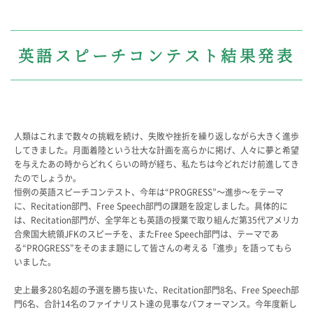
教科・学習内容
キリスト教教育
英語スピーチコンテスト結果発表
国際交流
平和・共生学習
高大連携
SGH活動報告
SCHOOL LIFE
人類はこれまで数々の挑戦を続け、失敗や挫折を繰り返しながら大きく進歩
スクールライフ
してきました。月面着陸という壮大な計画を高らかに掲げ、人々に夢と希望
を与えたあの時からどれくらいの時が経ち、私たちは今どれだけ前進してき
スクールカレンダー
たのでしょうか。
恒例の英語スピーチコンテスト、今年は“PROGRESS”～進歩～をテーマ
一日の流れ
に、Recitation部門、Free Speech部門の課題を設定しました。具体的に
クラブ・同好会
は、Recitation部門が、全学年とも英語の授業で取り組んだ第35代アメリカ
生徒会活動
合衆国大統領JFKのスピーチを、またFree Speech部門は、テーマであ
施設・設備
る“PROGRESS”をそのまま題にして皆さんの考える「進歩」を語ってもら
保健室
いました。
図書館
史上最多280名超の予選を勝ち抜いた、Recitation部門8名、Free Speech部
制服
門6名、合計14名のファイナリスト達の見事なパフォーマンス。今年度新し
生徒自主学習団体