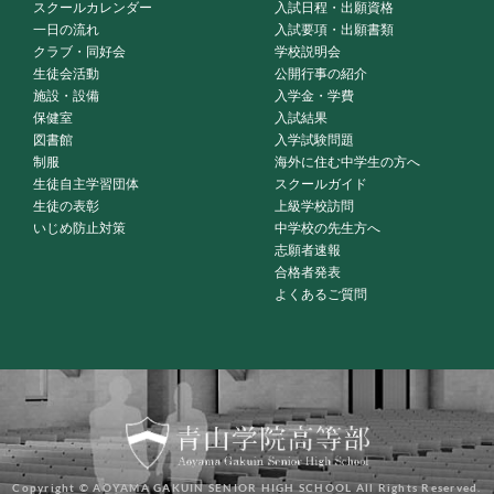
スクールカレンダー
入試日程・出願資格
一日の流れ
入試要項・出願書類
クラブ・同好会
学校説明会
生徒会活動
公開行事の紹介
施設・設備
入学金・学費
保健室
入試結果
図書館
入学試験問題
制服
海外に住む中学生の方へ
生徒自主学習団体
スクールガイド
生徒の表彰
上級学校訪問
いじめ防止対策
中学校の先生方へ
志願者速報
合格者発表
よくあるご質問
Copyright © AOYAMA GAKUIN SENIOR HIGH SCHOOL All Rights Reserved.