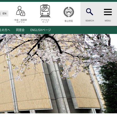
EN
生徒・保護者
アクセス
SEARCH
MENU
青山学院
ログイン
マップ
N
INFORMATION
えの方へ
同窓会
ENGLISHページ
案内
総合案内
願資格
ニュース・トピックス一覧
願書類
お問い合わせ
キャンパスマップ
介
アクセスマップ
緊急・災害時の対応
ご支援をお考えの方へ
同窓会
学生の方へ
ENGLISHページ
ド
個人情報保護への取り組み
このサイトについて
方へ
採用情報