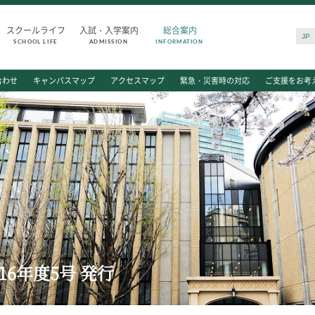
スクールライフ
入試・入学案内
総合案内
JP
SCHOOL LIFE
ADMISSION
INFORMATION
SCHOOL LIFE
ADMISSIO
合わせ
キャンパスマップ
アクセスマップ
緊急・災害時の対応
ご支援をお考
スクールライフ
入試・入学
スクールカレンダー
入試日程・出
一日の流れ
入試要項・出
クラブ・同好会
学校説明会
生徒会活動
公開行事の紹
施設・設備
入学金・学費
保健室
入試結果
図書館
入学試験問題
制服
海外に住む中
6年度5号 発行
生徒自主学習団体
スクールガイ
生徒の表彰
上級学校訪問
いじめ防止対策
中学校の先生