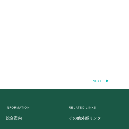
地の塩、世の光（スクール・モットー）
問
NEXT
INFORMATION
RELATED LINKS
総合案内
その他外部リンク