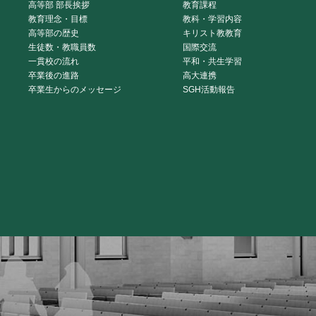
高等部 部長挨拶
教育課程
教育理念・目標
教科・学習内容
高等部の歴史
キリスト教教育
生徒数・教職員数
国際交流
一貫校の流れ
平和・共生学習
卒業後の進路
高大連携
卒業生からのメッセージ
SGH活動報告