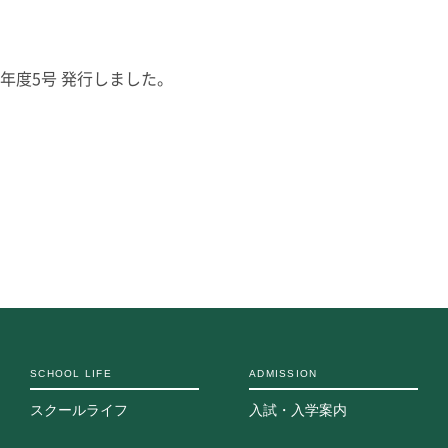
志願者速報
合格者発表
よくあるご質
6年度5号 発行しました。
SCHOOL LIFE
ADMISSION
スクールライフ
入試・入学案内