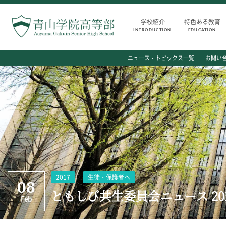
学校紹介
特色ある教育
INTRODUCTION
EDUCATION
INTRODUCTION
AOYAMA STYLE
ニュース・トピックス一覧
お問い
学校紹介
特色ある教育
高等部 部長挨拶
教育課程
教育理念・目標
教科・学習内容
高等部の歴史
キリスト教教育
生徒数・教職員数
国際交流
一貫校の流れ
平和・共生学習
卒業後の進路
高大連携
卒業生からのメッセージ
SGH活動報告
2017
生徒・保護者へ
08
ともしび共生委員会ニュース 201
Feb