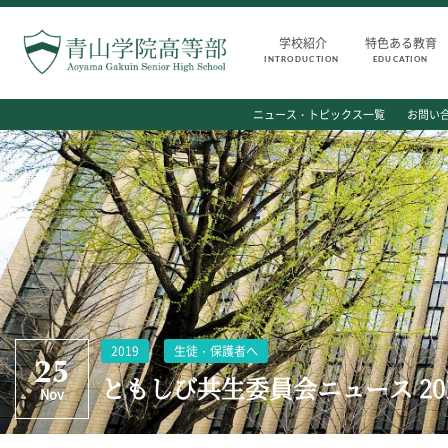
学校紹介
特色ある教育
INTRODUCTION
EDUCATION
INTRODUCTION
AOYAMA STYLE
ニュース・トピックス一覧
お問い
学校紹介
特色ある教育
高等部 部長挨拶
教育課程
教育理念・目標
教科・学習内容
高等部の歴史
キリスト教教育
生徒数・教職員数
国際交流
一貫校の流れ
平和・共生学習
卒業後の進路
高大連携
卒業生からのメッセージ
SGH活動報告
2019
生徒・保護者へ
25
ともしび共生委員会ニュース 201
Nov