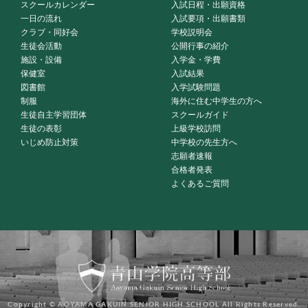
スクールカレンダー
入試日程・出願資格
一日の流れ
入試要項・出願書類
クラブ・同好会
学校説明会
生徒会活動
公開行事の紹介
施設・設備
入学金・学費
保健室
入試結果
図書館
入学試験問題
制服
海外に住む中学生の方へ
生徒自主学習団体
スクールガイド
生徒の表彰
上級学校訪問
いじめ防止対策
中学校の先生方へ
志願者速報
合格者発表
よくあるご質問
Copyright © AOYAMA GAKUIN SENIOR HIGH SCHOOL All Rights Reserved.