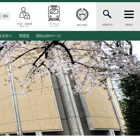
EN
生徒・保護者
アクセス
SEARCH
MENU
青山学院
ログイン
マップ
N
INFORMATION
えの方へ
同窓会
ENGLISHページ
案内
総合案内
願資格
ニュース・トピックス一覧
願書類
お問い合わせ
キャンパスマップ
介
アクセスマップ
緊急・災害時の対応
ご支援をお考えの方へ
同窓会
学生の方へ
ENGLISHページ
ド
個人情報保護への取り組み
このサイトについて
方へ
採用情報