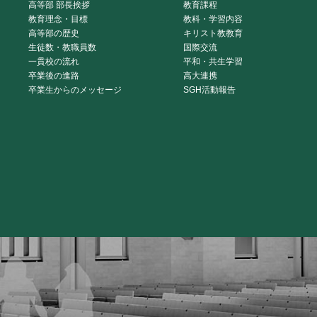
高等部 部長挨拶
教育課程
教育理念・目標
教科・学習内容
高等部の歴史
キリスト教教育
生徒数・教職員数
国際交流
一貫校の流れ
平和・共生学習
卒業後の進路
高大連携
卒業生からのメッセージ
SGH活動報告