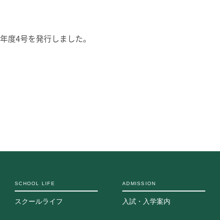
志願者速報
合格者発表
よくあるご質
9年度4号を発行しました。
SCHOOL LIFE
ADMISSION
スクールライフ
入試・入学案内