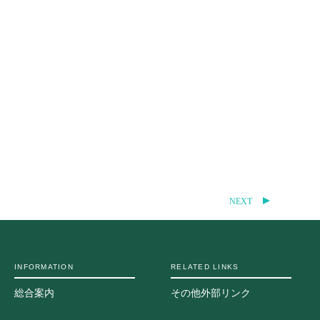
地の塩、世の光（スクール・モットー）
問
NEXT
INFORMATION
RELATED LINKS
総合案内
その他外部リンク