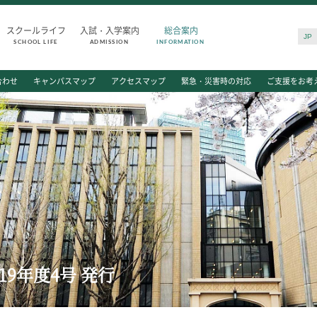
スクールライフ
入試・入学案内
総合案内
JP
SCHOOL LIFE
ADMISSION
INFORMATION
SCHOOL LIFE
ADMISSIO
合わせ
キャンパスマップ
アクセスマップ
緊急・災害時の対応
ご支援をお考
スクールライフ
入試・入学
スクールカレンダー
入試日程・出
一日の流れ
入試要項・出
クラブ・同好会
学校説明会
生徒会活動
公開行事の紹
施設・設備
入学金・学費
保健室
入試結果
図書館
入学試験問題
制服
海外に住む中
9年度4号 発行
生徒自主学習団体
スクールガイ
生徒の表彰
上級学校訪問
いじめ防止対策
中学校の先生