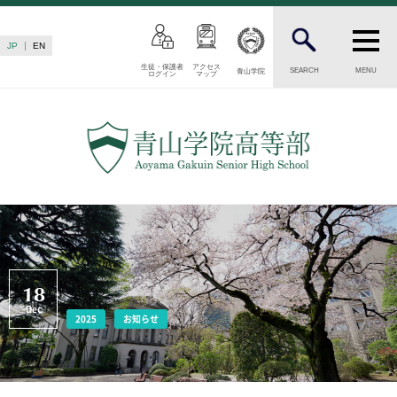
JP
EN
生徒・保護者
アクセス
SEARCH
MENU
青山学院
ログイン
マップ
INTRODUCTION
学校紹介
高等部 部長挨拶
教育理念・目標
高等部の歴史
生徒数・教職員数
一貫校の流れ
卒業後の進路
18
卒業生からのメッセージ
Dec
2025
お知らせ
AOYAMA STYLE
特色ある教育
教育課程