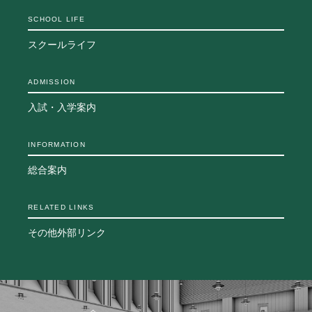
生徒の表彰
SCHOOL LIFE
いじめ防止対策
スクールライフ
ADMISSION
入試・入学案内
ADMISSION
入試日程・出願資格
入試・入学案内
入試要項・出願書類
学校説明会
INFORMATION
公開行事の紹介
総合案内
入学金・学費
入試結果
入学試験問題
RELATED LINKS
海外に住む中学生の方へ
その他外部リンク
スクールガイド
上級学校訪問
中学校の先生方へ
志願者速報
合格者発表