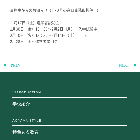
教科・学習内容
・事務室からのお知らせ（1・2月の窓口事務取扱停止）
キリスト教教育
１月17日（土）進学者説明会
国際交流
1月30日（金）13：30～2月2日（月） 入学試験中
平和・共生学習
2月10日（火）13：30～2月14日（土） 〃
高大連携
2月28日（土）進学者説明会
SGH活動報告
SCHOOL LIFE
スクールライフ
PREV
NEXT
スクールカレンダー
一日の流れ
INTRODUCTION
クラブ・同好会
生徒会活動
学校紹介
施設・設備
保健室
AOYAMA STYLE
図書館
制服
特色ある教育
生徒自主学習団体