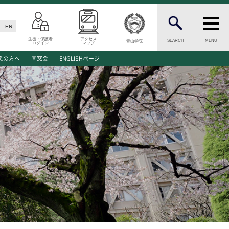
EN
生徒・保護者
アクセス
SEARCH
MENU
青山学院
ログイン
マップ
N
INFORMATION
えの方へ
同窓会
ENGLISHページ
案内
総合案内
願資格
ニュース・トピックス一覧
願書類
お問い合わせ
キャンパスマップ
介
アクセスマップ
緊急・災害時の対応
ご支援をお考えの方へ
同窓会
学生の方へ
ENGLISHページ
ド
個人情報保護への取り組み
このサイトについて
方へ
採用情報