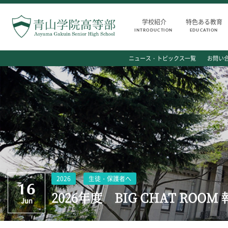
学校紹介
特色ある教育
INTRODUCTION
EDUCATION
INTRODUCTION
AOYAMA STYLE
ニュース・トピックス一覧
お問い
学校紹介
特色ある教育
高等部 部長挨拶
教育課程
教育理念・目標
教科・学習内容
高等部の歴史
キリスト教教育
生徒数・教職員数
国際交流
一貫校の流れ
平和・共生学習
卒業後の進路
高大連携
卒業生からのメッセージ
SGH活動報告
2026
生徒・保護者へ
16
2026年度 BIG CHAT ROOM
Jun