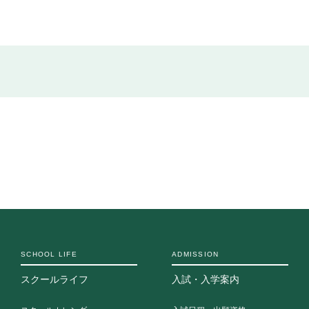
志願者速報
合格者発表
よくあるご質
SCHOOL LIFE
ADMISSION
スクールライフ
入試・入学案内