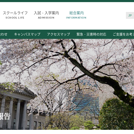
スクールライフ
入試・入学案内
総合案内
JP
SCHOOL LIFE
ADMISSION
INFORMATION
SCHOOL LIFE
ADMISSIO
合わせ
キャンパスマップ
アクセスマップ
緊急・災害時の対応
ご支援をお考
スクールライフ
入試・入学
スクールカレンダー
入試日程・出
一日の流れ
入試要項・出
クラブ・同好会
学校説明会
生徒会活動
公開行事の紹
施設・設備
入学金・学費
保健室
入試結果
図書館
入学試験問題
制服
海外に住む中
 報告
生徒自主学習団体
スクールガイ
生徒の表彰
上級学校訪問
いじめ防止対策
中学校の先生