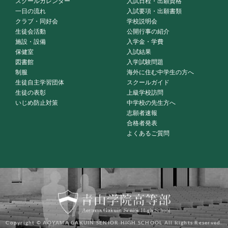
スクールカレンダー
入試日程・出願資格
一日の流れ
入試要項・出願書類
クラブ・同好会
学校説明会
生徒会活動
公開行事の紹介
施設・設備
入学金・学費
保健室
入試結果
図書館
入学試験問題
制服
海外に住む中学生の方へ
生徒自主学習団体
スクールガイド
生徒の表彰
上級学校訪問
いじめ防止対策
中学校の先生方へ
志願者速報
合格者発表
よくあるご質問
Copyright © AOYAMA GAKUIN SENIOR HIGH SCHOOL All Rights Reserved.