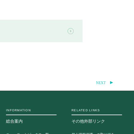
地の塩、世の光（スクール・モットー）
問
NEXT
INFORMATION
RELATED LINKS
総合案内
その他外部リンク