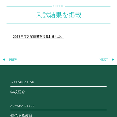
T
教科・学習内容
OPICS
入試結果を掲載
キリスト教教育
国際交流
平和・共生学習
高大連携
2017年度入試結果を掲載しました。
SGH活動報告
SCHOOL LIFE
スクールライフ
PREV
NEXT
スクールカレンダー
一日の流れ
クラブ・同好会
INTRODUCTION
生徒会活動
施設・設備
学校紹介
保健室
図書館
AOYAMA STYLE
制服
特色ある教育
生徒自主学習団体