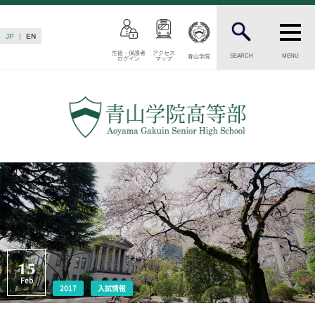
JP
EN
生徒・保護者
アクセス
SEARCH
MENU
青山学院
ログイン
マップ
INTRODUCTION
学校紹介
高等部 部長挨拶
教育理念・目標
高等部の歴史
生徒数・教職員数
一貫校の流れ
卒業後の進路
卒業生からのメッセージ
AOYAMA STYLE
15
Feb
特色ある教育
2017
入試情報
教育課程