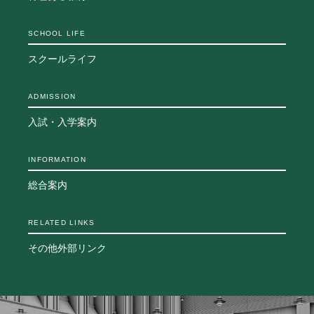
生徒の表彰
いじめ防止対策
SCHOOL LIFE
ADMISSION
スクールライフ
入試・入学案内
ADMISSION
入試日程・出願資格
入試・入学案内
入試要項・出願書類
学校説明会
公開行事の紹介
INFORMATION
入学金・学費
総合案内
入試結果
入学試験問題
RELATED LINKS
海外に住む中学生の方へ
スクールガイド
その他外部リンク
上級学校訪問
中学校の先生方へ
志願者速報
合格者発表