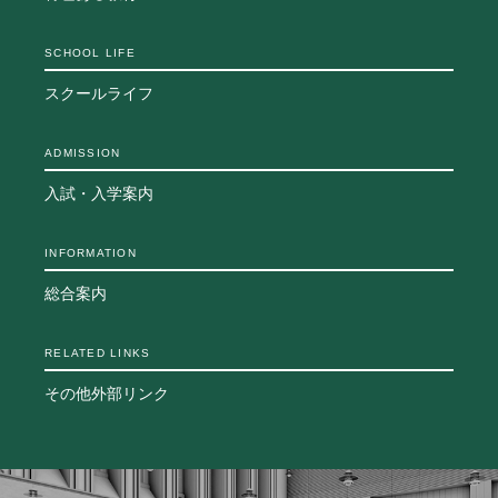
生徒の表彰
いじめ防止対策
SCHOOL LIFE
ADMISSION
スクールライフ
入試・入学案内
ADMISSION
入試日程・出願資格
入試・入学案内
入試要項・出願書類
学校説明会
公開行事の紹介
INFORMATION
入学金・学費
総合案内
入試結果
入学試験問題
RELATED LINKS
海外に住む中学生の方へ
スクールガイド
その他外部リンク
上級学校訪問
中学校の先生方へ
志願者速報
合格者発表