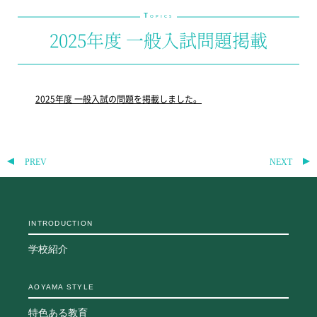
T
教科・学習内容
OPICS
2025年度 一般入試問題掲載
キリスト教教育
国際交流
平和・共生学習
高大連携
2025年度 一般入試の問題を掲載しました。
SGH活動報告
SCHOOL LIFE
スクールライフ
PREV
NEXT
スクールカレンダー
一日の流れ
クラブ・同好会
INTRODUCTION
生徒会活動
施設・設備
学校紹介
保健室
図書館
AOYAMA STYLE
制服
特色ある教育
生徒自主学習団体