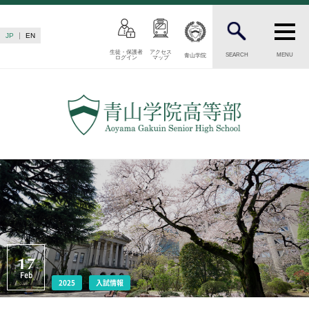
JP
EN
生徒・保護者
アクセス
SEARCH
MENU
青山学院
ログイン
マップ
INTRODUCTION
学校紹介
高等部 部長挨拶
教育理念・目標
高等部の歴史
生徒数・教職員数
一貫校の流れ
卒業後の進路
卒業生からのメッセージ
AOYAMA STYLE
17
Feb
特色ある教育
2025
入試情報
教育課程