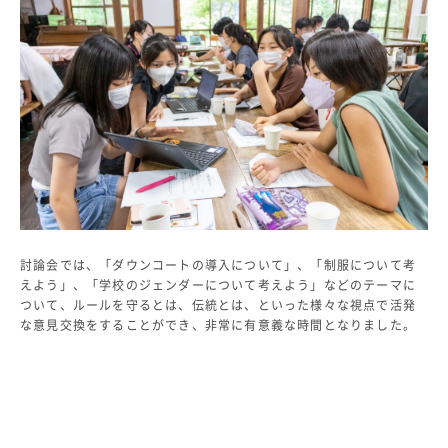
生徒の表彰
いじめ防止対策
ADMISSION
入試・入学案内
入試日程・出願資格
入試要項・出願書類
学校説明会
公開行事の紹介
入学金・学費
討論会では、「ダウンコートの導入について」、「制服について考
入試結果
えよう」、「学校のジェンダーについて考えよう」などのテーマに
入学試験問題
ついて、ルールを守るとは、伝統とは、といった様々な視点で活発
海外に住む中学生の方へ
な意見交換をすることができ、非常に有意義な時間となりました。
スクールガイド
上級学校訪問
中学校の先生方へ
志願者速報
合格者発表