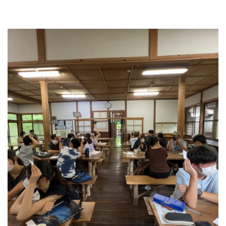
よくあるご質問
INFORMATION
総合案内
ニュース・トピックス一覧
お問い合わせ
キャンパスマップ
アクセスマップ
緊急・災害時の対応
ご支援をお考えの方へ
同窓会
ENGLISHページ
個人情報保護への取り組み
このサイトについて
採用情報
地の塩、世の光（スクール・モットー）