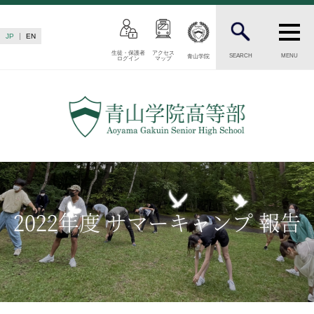
JP
EN
生徒・保護者
アクセス
SEARCH
MENU
青山学院
ログイン
マップ
INTRODUCTION
学校紹介
高等部 部長挨拶
教育理念・目標
高等部の歴史
生徒数・教職員数
一貫校の流れ
2022年度 サマーキャンプ 報告
卒業後の進路
卒業生からのメッセージ
AOYAMA STYLE
特色ある教育
教育課程