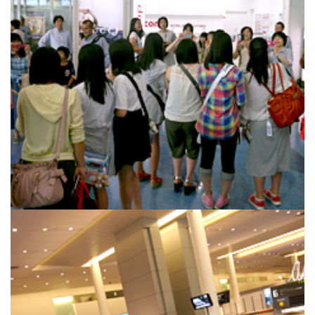
生徒の表彰
いじめ防止対策
ADMISSION
入試・入学案内
入試日程・出願資格
入試要項・出願書類
学校説明会
公開行事の紹介
入学金・学費
入試結果
入学試験問題
海外に住む中学生の方へ
スクールガイド
上級学校訪問
中学校の先生方へ
志願者速報
合格者発表