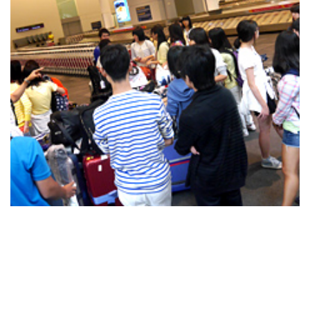
よくあるご質問
INFORMATION
総合案内
ニュース・トピックス一覧
お問い合わせ
キャンパスマップ
アクセスマップ
緊急・災害時の対応
ご支援をお考えの方へ
同窓会
ENGLISHページ
個人情報保護への取り組み
このサイトについて
採用情報
地の塩、世の光（スクール・モットー）