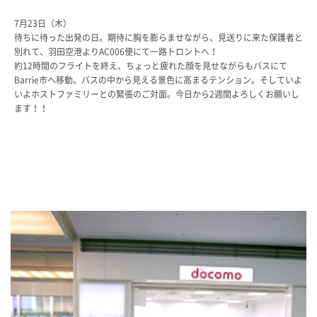
教科・学習内容
7月23日（木）
キリスト教教育
待ちに待った出発の日。期待に胸を膨らませながら、見送りに来た保護者と
別れて、羽田空港よりAC006便にて一路トロントへ！
国際交流
約12時間のフライトを終え、ちょっと疲れた顔を見せながらもバスにて
平和・共生学習
Barrie市へ移動。バスの中から見える景色に高まるテンション。そしていよ
高大連携
いよホストファミリーとの緊張のご対面。今日から2週間よろしくお願いし
SGH活動報告
ます！！
SCHOOL LIFE
スクールライフ
スクールカレンダー
一日の流れ
クラブ・同好会
生徒会活動
施設・設備
保健室
図書館
制服
生徒自主学習団体