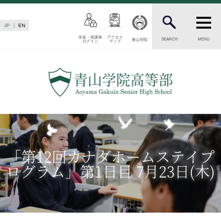
JP
EN
生徒・保護者
アクセス
SEARCH
MENU
青山学院
ログイン
マップ
INTRODUCTION
学校紹介
高等部 部長挨拶
教育理念・目標
高等部の歴史
生徒数・教職員数
一貫校の流れ
「第12回カナダホームステイプ
卒業後の進路
ログラム」第1日目 7月23日(木)
卒業生からのメッセージ
AOYAMA STYLE
特色ある教育
教育課程