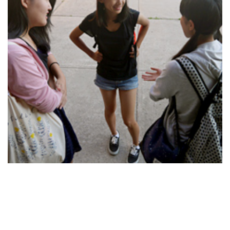
よくあるご質問
INFORMATION
総合案内
ニュース・トピックス一覧
お問い合わせ
キャンパスマップ
アクセスマップ
緊急・災害時の対応
ご支援をお考えの方へ
同窓会
ENGLISHページ
個人情報保護への取り組み
このサイトについて
採用情報
地の塩、世の光（スクール・モットー）