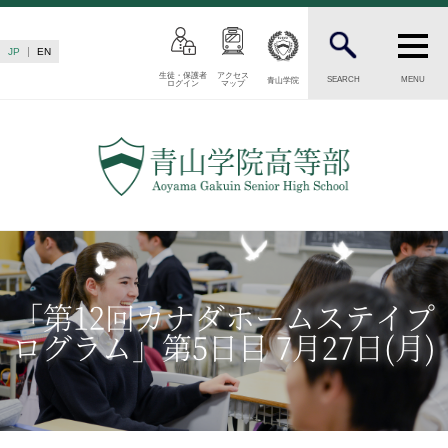
JP
EN
生徒・保護者
アクセス
SEARCH
MENU
青山学院
ログイン
マップ
INTRODUCTION
学校紹介
高等部 部長挨拶
教育理念・目標
高等部の歴史
生徒数・教職員数
一貫校の流れ
「第12回カナダホームステイプ
卒業後の進路
ログラム」第5日目 7月27日(月)
卒業生からのメッセージ
AOYAMA STYLE
特色ある教育
教育課程