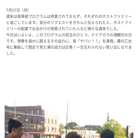
教科・学習内容
7月27日（月）
キリスト教教育
週末は高等部プログラムは用意されておらず、それぞれのホストファミリー
と過ごしています。自分のリクエストをきちんと伝えられた人、ホストファ
国際交流
ミリーの配慮でお出かけが用意されていた人など様々な週末でした。
平和・共生学習
今日はいよいよ、このプログラムの目玉のひとつ、ナイアガラの滝観光の日
高大連携
です。想像を遥かに超えるその迫力に、皆「ヤバい！！」を連発。霧の乙女
SGH活動報告
号に乗船して間近で見た滝の迫力は圧巻！一生忘れられない思い出になりま
SCHOOL LIFE
した。
スクールライフ
スクールカレンダー
一日の流れ
クラブ・同好会
生徒会活動
施設・設備
保健室
図書館
制服
生徒自主学習団体