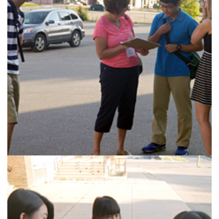
生徒の表彰
いじめ防止対策
ADMISSION
入試・入学案内
入試日程・出願資格
入試要項・出願書類
学校説明会
公開行事の紹介
入学金・学費
入試結果
入学試験問題
海外に住む中学生の方へ
スクールガイド
上級学校訪問
中学校の先生方へ
志願者速報
合格者発表