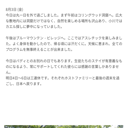
教科・学習内容
8月3日 (金)
キリスト教教育
今日は丸一日を外で過ごしました。まず午前はコリングウッド洞窟へ。広大
な敷地内には洞窟だけではなく、自然を楽しめる場所も沢山あり、小川では
国際交流
カエル探しに夢中になっていました。
平和・共生学習
高大連携
午後はブルーマウンテン・ビレッジへ。ここではアスレチックを楽しみまし
SGH活動報告
た。よく身体を動かしたので、帰る頃には汗だくに。天候に恵まれ、全ての
SCHOOL LIFE
プログラムを無事終えることが出来ました。
スクールライフ
今日はバディとのお別れの日でもあります。生徒たちのステイが有意義なも
のになるよう、常にサポートしてくれた彼らには感謝の言葉しかありませ
ん。
スクールカレンダー
明日4日～6日は三連休です。それぞれホストファミリーと最後の週末を過
一日の流れ
ごし、日本へ戻ります。
クラブ・同好会
生徒会活動
施設・設備
保健室
図書館
制服
生徒自主学習団体