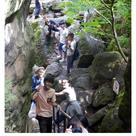
よくあるご質問
INFORMATION
総合案内
ニュース・トピックス一覧
お問い合わせ
キャンパスマップ
アクセスマップ
緊急・災害時の対応
ご支援をお考えの方へ
同窓会
ENGLISHページ
個人情報保護への取り組み
このサイトについて
採用情報
地の塩、世の光（スクール・モットー）