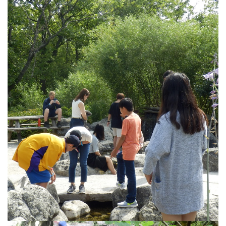
生徒の表彰
いじめ防止対策
ADMISSION
入試・入学案内
入試日程・出願資格
入試要項・出願書類
学校説明会
公開行事の紹介
入学金・学費
入試結果
入学試験問題
海外に住む中学生の方へ
スクールガイド
上級学校訪問
中学校の先生方へ
志願者速報
合格者発表