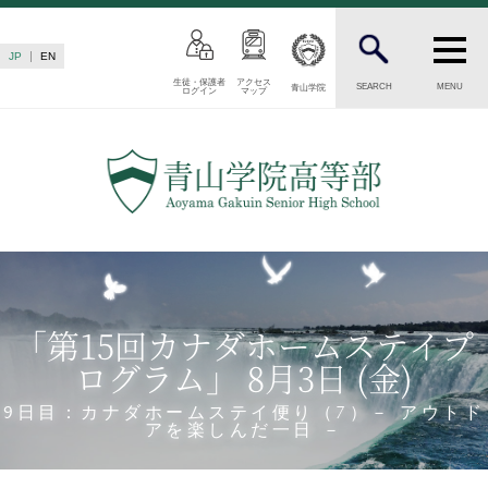
JP
EN
生徒・保護者
アクセス
SEARCH
MENU
青山学院
ログイン
マップ
INTRODUCTION
学校紹介
高等部 部長挨拶
教育理念・目標
高等部の歴史
生徒数・教職員数
一貫校の流れ
「第15回カナダホームステイプ
卒業後の進路
ログラム」 8月3日 (金)
卒業生からのメッセージ
AOYAMA STYLE
9日目：カナダホームステイ便り（7）－ アウトド
アを楽しんだ一日 －
特色ある教育
教育課程