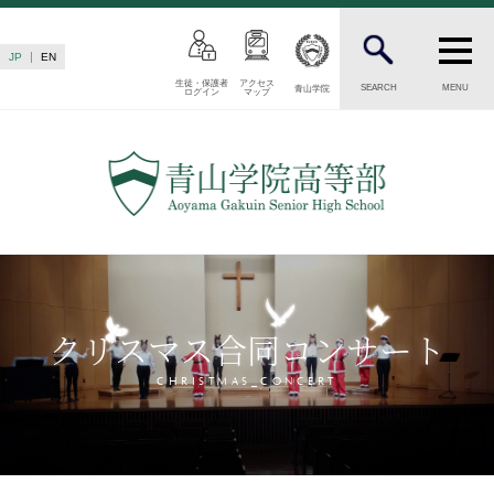
JP
EN
生徒・保護者
アクセス
SEARCH
MENU
青山学院
ログイン
マップ
INTRODUCTION
学校紹介
高等部 部長挨拶
教育理念・目標
高等部の歴史
生徒数・教職員数
一貫校の流れ
クリスマス合同コンサート
卒業後の進路
卒業生からのメッセージ
CHRISTMAS_CONCERT
AOYAMA STYLE
特色ある教育
教育課程