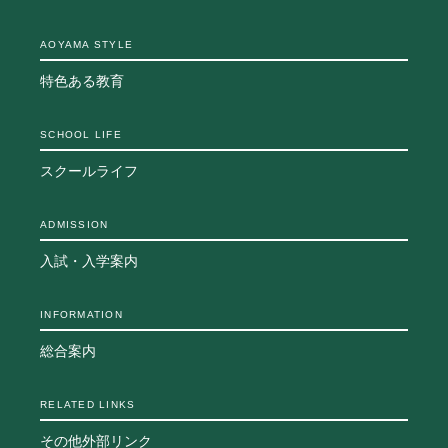
よくあるご質問
INFORMATION
AOYAMA STYLE
総合案内
特色ある教育
ニュース・トピックス一覧
SCHOOL LIFE
お問い合わせ
キャンパスマップ
スクールライフ
アクセスマップ
緊急・災害時の対応
ADMISSION
ご支援をお考えの方へ
入試・入学案内
同窓会
ENGLISHページ
個人情報保護への取り組み
INFORMATION
このサイトについて
総合案内
採用情報
地の塩、世の光（スクール・モットー）
RELATED LINKS
その他外部リンク