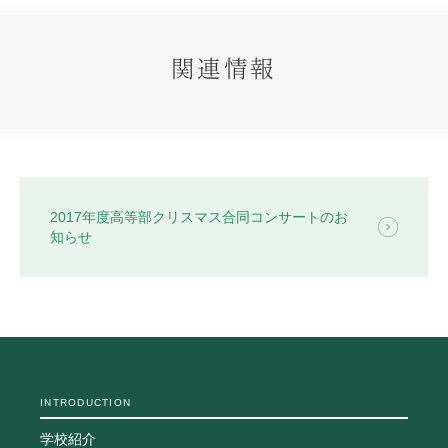
生徒の表彰
いじめ防止対策
関連情報
ADMISSION
入試・入学案内
入試日程・出願資格
入試要項・出願書類
学校説明会
2017年度高等部クリスマス合同コンサートのお
公開行事の紹介
知らせ
入学金・学費
入試結果
入学試験問題
海外に住む中学生の方へ
スクールガイド
上級学校訪問
中学校の先生方へ
INTRODUCTION
志願者速報
合格者発表
学校紹介