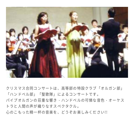
教科・学習内容
キリスト教教育
国際交流
平和・共生学習
高大連携
SGH活動報告
SCHOOL LIFE
スクールライフ
スクールカレンダー
一日の流れ
クリスマス合同コンサートは、高等部の特設クラブ「オルガン部」
クラブ・同好会
「ハンドベル部」「聖歌隊」によるコンサートです。
生徒会活動
パイプオルガンの荘重な響き・ハンドベルの可憐な音色・オーケス
施設・設備
トラと人間の声が織りなすスペクタクル。
保健室
心のこもった精一杯の音楽を、どうぞお楽しみください!!
図書館
制服
生徒自主学習団体