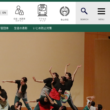
EN
生徒・保護者
アクセス
SEARCH
MENU
青山学院
ログイン
マップ
N
INFORMATION
学習団体
生徒の表彰
いじめ防止対策
案内
総合案内
願資格
ニュース・トピックス一覧
願書類
お問い合わせ
キャンパスマップ
介
アクセスマップ
緊急・災害時の対応
ご支援をお考えの方へ
同窓会
学生の方へ
ENGLISHページ
ド
個人情報保護への取り組み
このサイトについて
方へ
採用情報