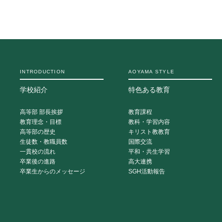
INTRODUCTION
AOYAMA STYLE
学校紹介
特色ある教育
高等部 部長挨拶
教育課程
教育理念・目標
教科・学習内容
高等部の歴史
キリスト教教育
生徒数・教職員数
国際交流
一貫校の流れ
平和・共生学習
卒業後の進路
高大連携
卒業生からのメッセージ
SGH活動報告