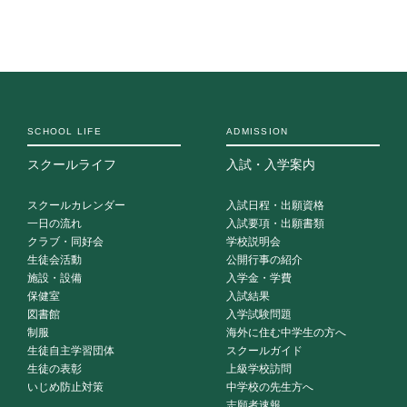
SCHOOL LIFE
ADMISSION
スクールライフ
入試・入学案内
スクールカレンダー
入試日程・出願資格
一日の流れ
入試要項・出願書類
クラブ・同好会
学校説明会
生徒会活動
公開行事の紹介
施設・設備
入学金・学費
保健室
入試結果
図書館
入学試験問題
制服
海外に住む中学生の方へ
生徒自主学習団体
スクールガイド
生徒の表彰
上級学校訪問
いじめ防止対策
中学校の先生方へ
志願者速報