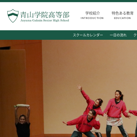
学校紹介
特色ある教育
INTRODUCTION
EDUCATION
INTRODUCTION
AOYAMA STYLE
スクールカレンダー
一日の流れ
ク
学校紹介
特色ある教育
高等部 部長挨拶
教育課程
教育理念・目標
教科・学習内容
高等部の歴史
キリスト教教育
生徒数・教職員数
国際交流
一貫校の流れ
平和・共生学習
卒業後の進路
高大連携
卒業生からのメッセージ
SGH活動報告