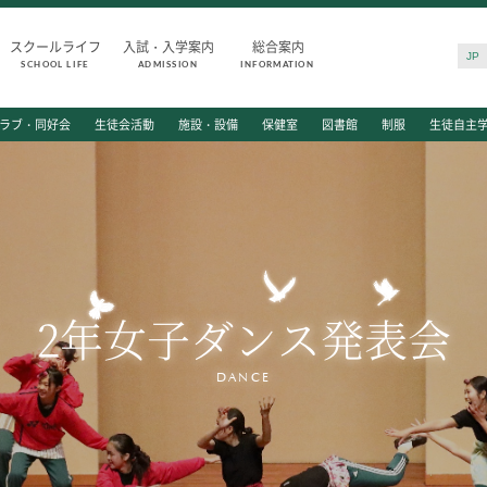
スクールライフ
入試・入学案内
総合案内
JP
SCHOOL LIFE
ADMISSION
INFORMATION
SCHOOL LIFE
ADMISSIO
ラブ・同好会
生徒会活動
施設・設備
保健室
図書館
制服
生徒自主
スクールライフ
入試・入学
スクールカレンダー
入試日程・出
一日の流れ
入試要項・出
クラブ・同好会
学校説明会
生徒会活動
公開行事の紹
2年女子ダンス発表会
施設・設備
入学金・学費
保健室
入試結果
図書館
入学試験問題
DANCE
制服
海外に住む中
生徒自主学習団体
スクールガイ
生徒の表彰
上級学校訪問
いじめ防止対策
中学校の先生