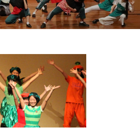
地の塩、世の光（スクール・モットー）
問