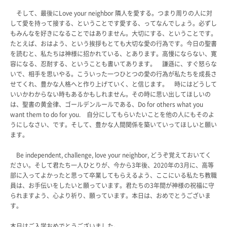
そして、最後にLove your neighbor 隣人を愛する。つまり周りの人に対
して愛を持って接する、ということです愛する、ってなんでしょう。必ずし
もみんなを好きになることではありません。大切にする、ということです。
たとえば、おはよう、という挨拶もとても大切な愛の行為です。今日の聖書
を読むと、私たちは神様に招かれている、とあります。高慢にならない、寛
容になる、忍耐する、ということも書いてあります。 謙遜に、すぐ怒らな
いで、相手を思いやる。こういった一つひとつの愛の行為が私たちを成長さ
せてくれ、豊かな人格へと作り上げていく、と信じます。 時にはどうして
いいかわからない時もあるかもしれません。その時に思い出してほしいの
は、聖書の黄金律、ゴールデンルールである、Do for others what you
want them to do for you. 自分にしてもらいたいことを他の人にもそのよ
うにしなさい、です。そして、豊かな人間関係を築いていってほしいと願い
ます。
Be independent, challenge, love your neighbor, どうぞ覚えておいてく
ださい。そして君たち一人ひとりが、今から3年後、2020年の3月に、高等
部に入ってよかったと思って卒業してもらえるよう、ここにいる私たち教職
員は、お手伝いをしたいと願っています。君たちの3年間が神様の祝福に守
られますよう、心より祈り、願っています。本日は、おめでとうございま
す。
本日はご入学おめでとうございました。