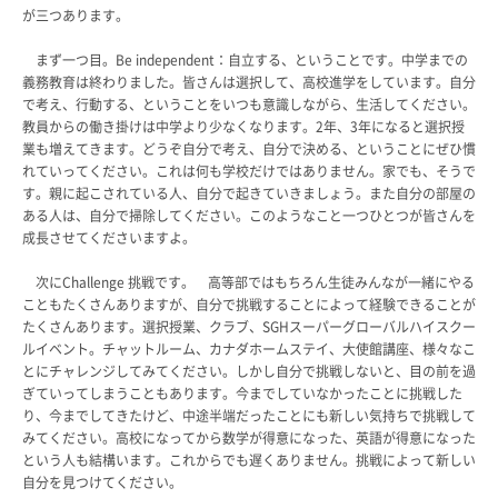
が三つあります。
よくあるご質問
INFORMATION
まず一つ目。Be independent：自立する、ということです。中学までの
義務教育は終わりました。皆さんは選択して、高校進学をしています。自分
総合案内
で考え、行動する、ということをいつも意識しながら、生活してください。
教員からの働き掛けは中学より少なくなります。2年、3年になると選択授
ニュース・トピックス一覧
業も増えてきます。どうぞ自分で考え、自分で決める、ということにぜひ慣
お問い合わせ
れていってください。これは何も学校だけではありません。家でも、そうで
キャンパスマップ
す。親に起こされている人、自分で起きていきましょう。また自分の部屋の
ある人は、自分で掃除してください。このようなこと一つひとつが皆さんを
アクセスマップ
成長させてくださいますよ。
緊急・災害時の対応
ご支援をお考えの方へ
次にChallenge 挑戦です。 高等部ではもちろん生徒みんなが一緒にやる
同窓会
こともたくさんありますが、自分で挑戦することによって経験できることが
ENGLISHページ
たくさんあります。選択授業、クラブ、SGHスーパーグローバルハイスクー
ルイベント。チャットルーム、カナダホームステイ、大使館講座、様々なこ
個人情報保護への取り組み
とにチャレンジしてみてください。しかし自分で挑戦しないと、目の前を過
このサイトについて
ぎていってしまうこともあります。今までしていなかったことに挑戦した
採用情報
り、今までしてきたけど、中途半端だったことにも新しい気持ちで挑戦して
地の塩、世の光（スクール・モットー）
みてください。高校になってから数学が得意になった、英語が得意になった
という人も結構います。これからでも遅くありません。挑戦によって新しい
自分を見つけてください。