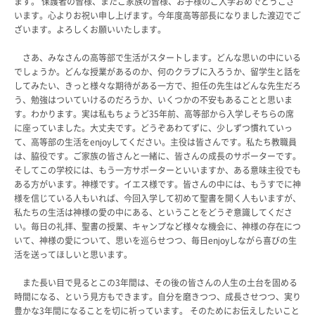
ます。 保護者の皆様、またご家族の皆様、お子様のご入学おめでとうござ
生徒の表彰
います。心よりお祝い申し上げます。今年度高等部長になりました渡辺でご
ざいます。よろしくお願いいたします。
いじめ防止対策
ADMISSION
さあ、みなさんの高等部で生活がスタートします。どんな思いの中にいる
でしょうか。どんな授業があるのか、何のクラブに入ろうか、留学生と話を
入試・入学案内
してみたい、きっと様々な期待がある一方で、担任の先生はどんな先生だろ
う、勉強はついていけるのだろうか、いくつかの不安もあることと思いま
入試日程・出願資格
す。わかります。実は私もちょうど35年前、高等部から入学しそちらの席
入試要項・出願書類
に座っていました。大丈夫です。どうぞあわてずに、少しずつ慣れていっ
学校説明会
て、高等部の生活をenjoyしてください。主役は皆さんです。私たち教職員
は、脇役です。ご家族の皆さんと一緒に、皆さんの成長のサポーターです。
公開行事の紹介
そしてこの学校には、もう一方サポーターといいますか、ある意味主役でも
入学金・学費
ある方がいます。神様です。イエス様です。皆さんの中には、もうすでに神
入試結果
様を信じている人もいれば、今回入学して初めて聖書を開く人もいますが、
入学試験問題
私たちの生活は神様の愛の中にある、ということをどうぞ意識してくださ
海外に住む中学生の方へ
い。毎日の礼拝、聖書の授業、キャンプなど様々な機会に、神様の存在につ
いて、神様の愛について、思いを巡らせつつ、毎日enjoyしながら喜びの生
スクールガイド
活を送ってほしいと思います。
上級学校訪問
中学校の先生方へ
また長い目で見るとこの3年間は、その後の皆さんの人生の土台を固める
志願者速報
時間になる、という見方もできます。自分を磨きつつ、成長させつつ、実り
合格者発表
豊かな3年間になることを切に祈っています。 そのためにお伝えしたいこと