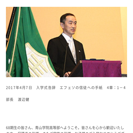
教科・学習内容
キリスト教教育
国際交流
平和・共生学習
高大連携
SGH活動報告
SCHOOL LIFE
スクールライフ
スクールカレンダー
一日の流れ
2017年4月7日 入学式告辞 エフェソの信徒への手紙 4章：1－4
クラブ・同好会
生徒会活動
部長 渡辺健
施設・設備
保健室
図書館
制服
68期生の皆さん、青山学院高等部へようこそ。皆さんを心から歓迎いたし
生徒自主学習団体