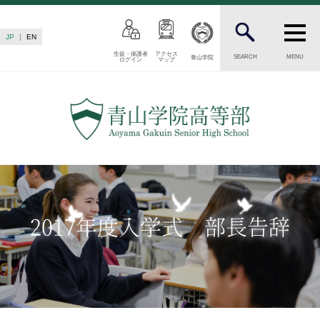
JP
EN
生徒・保護者
アクセス
SEARCH
MENU
青山学院
ログイン
マップ
INTRODUCTION
学校紹介
高等部 部長挨拶
教育理念・目標
高等部の歴史
生徒数・教職員数
一貫校の流れ
2017年度入学式 部長告辞
卒業後の進路
卒業生からのメッセージ
AOYAMA STYLE
特色ある教育
教育課程