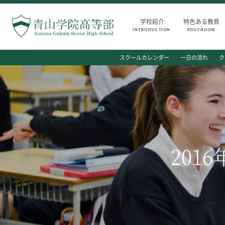
学校紹介
特色ある教育
INTRODUCTION
EDUCATION
INTRODUCTION
AOYAMA STYLE
スクールカレンダー
一日の流れ
ク
学校紹介
特色ある教育
高等部 部長挨拶
教育課程
教育理念・目標
教科・学習内容
高等部の歴史
キリスト教教育
生徒数・教職員数
国際交流
201
一貫校の流れ
平和・共生学習
卒業後の進路
高大連携
卒業生からのメッセージ
SGH活動報告