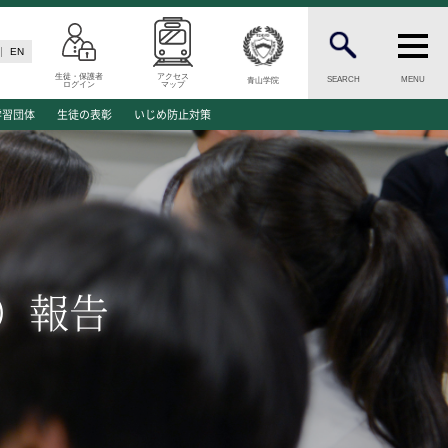
EN
生徒・保護者
アクセス
SEARCH
MENU
青山学院
ログイン
マップ
N
INFORMATION
学習団体
生徒の表彰
いじめ防止対策
案内
総合案内
願資格
ニュース・トピックス一覧
願書類
お問い合わせ
キャンパスマップ
介
アクセスマップ
会）報告
緊急・災害時の対応
ご支援をお考えの方へ
同窓会
学生の方へ
ENGLISHページ
ド
個人情報保護への取り組み
このサイトについて
方へ
採用情報