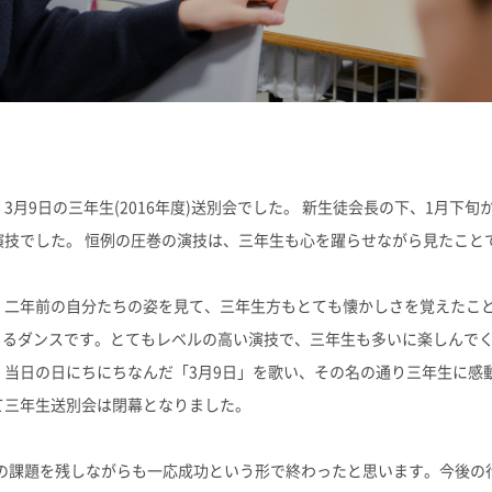
志願者速報
合格者発表
よくあるご質
月9日の三年生(2016年度)送別会でした。 新生徒会長の下、1月下
演技でした。 恒例の圧巻の演技は、三年生も心を躍らせながら見たこと
、二年前の自分たちの姿を見て、三年生方もとても懐かしさを覚えたこ
によるダンスです。とてもレベルの高い演技で、三年生も多いに楽しんで
。当日の日にちにちなんだ「3月9日」を歌い、その名の通り三年生に感
て三年生送別会は閉幕となりました。
んの課題を残しながらも一応成功という形で終わったと思います。今後