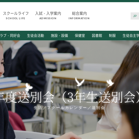
スクールライフ
入試・入学案内
総合案内
JP
SCHOOL LIFE
ADMISSION
INFORMATION
SCHOOL LIFE
ADMISSIO
ラブ・同好会
生徒会活動
施設・設備
保健室
図書館
制服
生徒自主
スクールライフ
入試・入学
スクールカレンダー
入試日程・出
一日の流れ
入試要項・出
クラブ・同好会
学校説明会
生徒会活動
公開行事の紹
6年度送別会（3年生送別
施設・設備
入学金・学費
保健室
入試結果
図書館
入学試験問題
生活／スクールカレンダー／送別会
制服
海外に住む中
生徒自主学習団体
スクールガイ
生徒の表彰
上級学校訪問
いじめ防止対策
中学校の先生