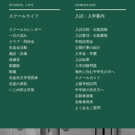
SCHOOL LIFE
ADMISSION
スクールライフ
入試・入学案内
スクールカレンダー
入試日程・出願資格
一日の流れ
入試要項・出願書類
クラブ・同好会
学校説明会
生徒会活動
公開行事の紹介
施設・設備
入学金・学費
保健室
入試結果
図書館
入学試験問題
制服
海外に住む中学生の方へ
生徒自主学習団体
スクールガイド
生徒の表彰
上級学校訪問
いじめ防止対策
中学校の先生方へ
志願者速報
合格者発表
よくあるご質問