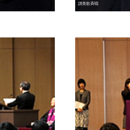
讃美歌斉唱