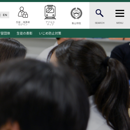
EN
生徒・保護者
アクセス
SEARCH
MENU
青山学院
ログイン
マップ
N
INFORMATION
学習団体
生徒の表彰
いじめ防止対策
案内
総合案内
願資格
ニュース・トピックス一覧
願書類
お問い合わせ
キャンパスマップ
介
アクセスマップ
緊急・災害時の対応
ご支援をお考えの方へ
同窓会
学生の方へ
ENGLISHページ
ド
個人情報保護への取り組み
このサイトについて
方へ
採用情報