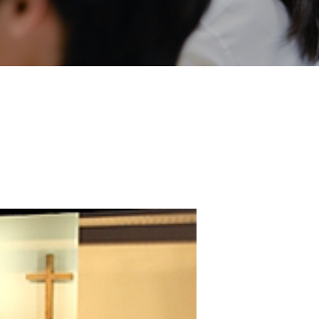
地の塩、世の光（スクール・モットー）
問