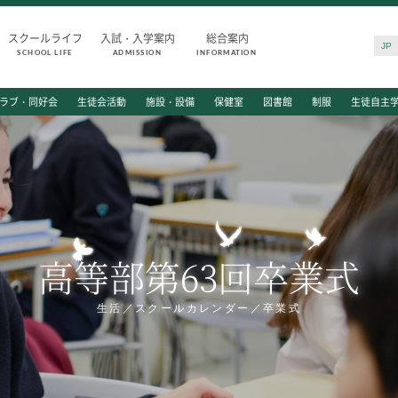
スクールライフ
入試・入学案内
総合案内
JP
SCHOOL LIFE
ADMISSION
INFORMATION
SCHOOL LIFE
ADMISSIO
ラブ・同好会
生徒会活動
施設・設備
保健室
図書館
制服
生徒自主
スクールライフ
入試・入学
スクールカレンダー
入試日程・出
一日の流れ
入試要項・出
クラブ・同好会
学校説明会
生徒会活動
公開行事の紹
高等部第63回卒業式
施設・設備
入学金・学費
保健室
入試結果
図書館
入学試験問題
生活／スクールカレンダー／卒業式
制服
海外に住む中
生徒自主学習団体
スクールガイ
生徒の表彰
上級学校訪問
いじめ防止対策
中学校の先生