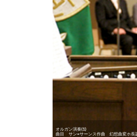
オルガン演奏(1)
曲目 サン=サーンス作曲 幻想曲変ホ長