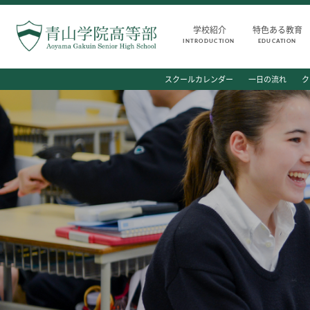
学校紹介
特色ある教育
INTRODUCTION
EDUCATION
INTRODUCTION
AOYAMA STYLE
スクールカレンダー
一日の流れ
ク
学校紹介
特色ある教育
高等部 部長挨拶
教育課程
教育理念・目標
教科・学習内容
高等部の歴史
キリスト教教育
生徒数・教職員数
国際交流
一貫校の流れ
平和・共生学習
卒業後の進路
高大連携
卒業生からのメッセージ
SGH活動報告