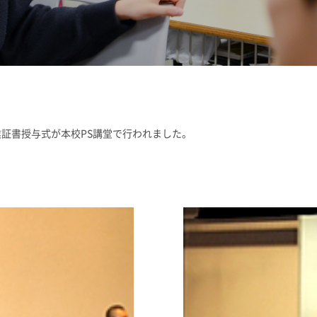
志願者速報
合格者発表
よくあるご質
業証書授与式が本校PS講堂で行われました。