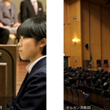
調
オルガン演奏(2)