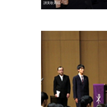
讃美歌斉唱