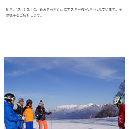
教科・学習内容
例年、12月と3月に、新潟県石打丸山にてスキー教室が行われています。そ
キリスト教教育
の様子をご紹介します。
国際交流
平和・共生学習
高大連携
SGH活動報告
SCHOOL LIFE
スクールライフ
スクールカレンダー
一日の流れ
クラブ・同好会
生徒会活動
施設・設備
保健室
図書館
制服
生徒自主学習団体