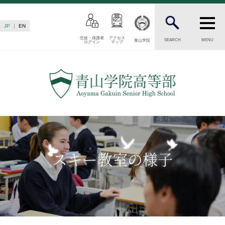
JP
EN
生徒・保護者
アクセス
SEARCH
MENU
青山学院
ログイン
マップ
INTRODUCTION
学校紹介
高等部 部長挨拶
教育理念・目標
高等部の歴史
生徒数・教職員数
一貫校の流れ
スキー教室の様子
卒業後の進路
卒業生からのメッセージ
AOYAMA STYLE
特色ある教育
教育課程