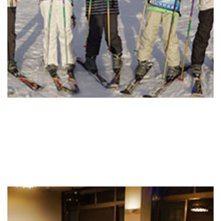
よくあるご質問
INFORMATION
総合案内
ニュース・トピックス一覧
お問い合わせ
キャンパスマップ
アクセスマップ
緊急・災害時の対応
ご支援をお考えの方へ
同窓会
ENGLISHページ
個人情報保護への取り組み
このサイトについて
採用情報
地の塩、世の光（スクール・モットー）