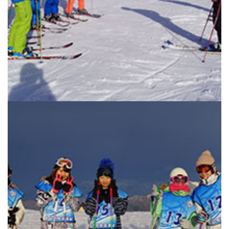
生徒の表彰
いじめ防止対策
ADMISSION
入試・入学案内
入試日程・出願資格
入試要項・出願書類
学校説明会
公開行事の紹介
入学金・学費
入試結果
入学試験問題
海外に住む中学生の方へ
スクールガイド
上級学校訪問
中学校の先生方へ
志願者速報
合格者発表