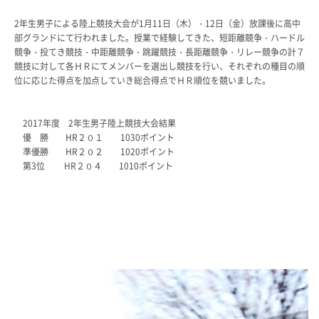
教科・学習内容
2年生男子による陸上競技大会が1月11日（木）・12日（金）放課後に高中
キリスト教教育
部グランドにて行われました。授業で経験してきた、短距離競争・ハードル
競争・投てき競技・中距離競争・跳躍競技・長距離競争・リレー競争の計７
国際交流
競技に対して各ＨＲにてメンバーを選出し競技を行い、それぞれの種目の順
平和・共生学習
位に応じた得点を加点していき総合得点でＨＲ順位を競いました。
高大連携
SGH活動報告
SCHOOL LIFE
2017年度 2年生男子陸上競技大会結果
優 勝 HR２０１ 1030ポイント
スクールライフ
準優勝 HR２０２ 1020ポイント
第3位 HR２０４ 1010ポイント
スクールカレンダー
一日の流れ
クラブ・同好会
生徒会活動
施設・設備
保健室
図書館
制服
生徒自主学習団体