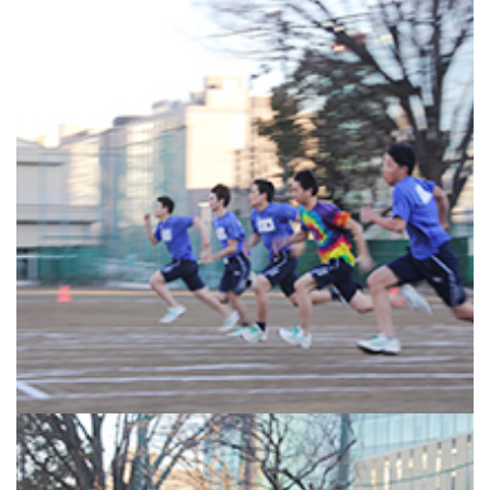
生徒の表彰
いじめ防止対策
ADMISSION
入試・入学案内
入試日程・出願資格
入試要項・出願書類
学校説明会
公開行事の紹介
入学金・学費
入試結果
入学試験問題
海外に住む中学生の方へ
スクールガイド
上級学校訪問
中学校の先生方へ
志願者速報
合格者発表