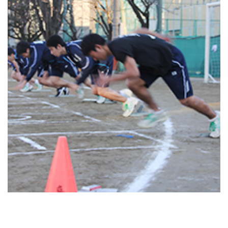
よくあるご質問
INFORMATION
総合案内
ニュース・トピックス一覧
お問い合わせ
キャンパスマップ
アクセスマップ
緊急・災害時の対応
ご支援をお考えの方へ
同窓会
ENGLISHページ
個人情報保護への取り組み
このサイトについて
採用情報
地の塩、世の光（スクール・モットー）