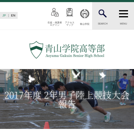
JP
EN
生徒・保護者
アクセス
SEARCH
MENU
青山学院
ログイン
マップ
INTRODUCTION
学校紹介
高等部 部長挨拶
教育理念・目標
高等部の歴史
生徒数・教職員数
一貫校の流れ
2017年度 2年男子陸上競技大会
卒業後の進路
報告
卒業生からのメッセージ
AOYAMA STYLE
特色ある教育
教育課程