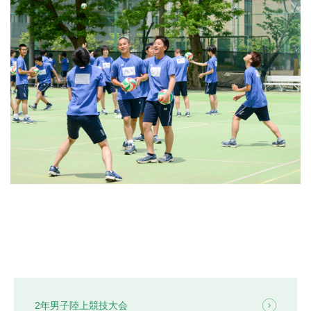
よくあるご質問
INFORMATION
総合案内
ニュース・トピックス一覧
お問い合わせ
キャンパスマップ
アクセスマップ
緊急・災害時の対応
ご支援をお考えの方へ
同窓会
ENGLISHページ
個人情報保護への取り組み
このサイトについて
採用情報
地の塩、世の光（スクール・モットー）
2年男子陸上競技大会