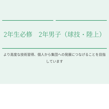
教科・学習内容
キリスト教教育
国際交流
平和・共生学習
高大連携
2年生必修 2年男子（球技・陸上）
SGH活動報告
SCHOOL LIFE
スクールライフ
より高度な技術習得、個人から集団への発展につなげることを目指
しています
スクールカレンダー
一日の流れ
クラブ・同好会
生徒会活動
施設・設備
保健室
図書館
制服
生徒自主学習団体