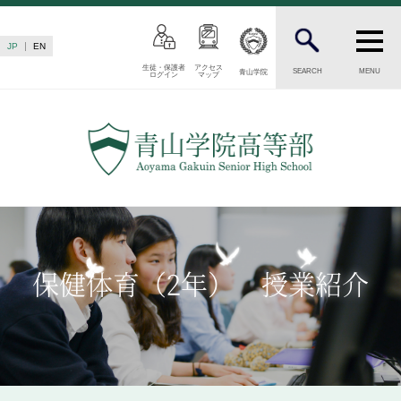
JP
EN
生徒・保護者
アクセス
SEARCH
MENU
青山学院
ログイン
マップ
INTRODUCTION
学校紹介
高等部 部長挨拶
教育理念・目標
高等部の歴史
生徒数・教職員数
一貫校の流れ
保健体育（2年） 授業紹介
卒業後の進路
卒業生からのメッセージ
AOYAMA STYLE
特色ある教育
教育課程