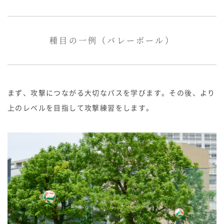
生徒の表彰
いじめ防止対策
ADMISSION
種目の一例（バレーボール）
入試・入学案内
入試日程・出願資格
入試要項・出願書類
まず、攻撃につながる大切なパスを学びます。その後、より
学校説明会
上のレベルを目指して攻撃練習をします。
公開行事の紹介
入学金・学費
入試結果
入学試験問題
海外に住む中学生の方へ
スクールガイド
上級学校訪問
中学校の先生方へ
志願者速報
合格者発表