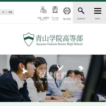
JP
EN
生徒・保護者
アクセス
SEARCH
MENU
青山学院
ログイン
マップ
INTRODUCTION
学校紹介
高等部 部長挨拶
教育理念・目標
高等部の歴史
生徒数・教職員数
一貫校の流れ
保健体育
卒業後の進路
卒業生からのメッセージ
HEALTH AND PHYSICAL EDUCATION
AOYAMA STYLE
特色ある教育
教育課程