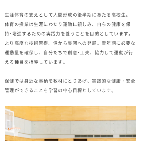
生徒の表彰
生涯体育の支えとして人間形成の後半期にあたる高校生。
いじめ防止対策
ADMISSION
体育の授業は生涯にわたり運動に親しみ、自らの健康を保
持･増進するための実践力を養うことを目的としています。
入試・入学案内
より高度な技術習得。個から集団への発展。青年期に必要な
入試日程・出願資格
運動量を確保し、自分たちで創意･工夫、協力して運動が行
入試要項・出願書類
える種目を指導しています。
学校説明会
公開行事の紹介
入学金・学費
保健では身近な事柄を教材にとりあげ、実践的な健康・安全
入試結果
管理ができることを学習の中心目標としています。
入学試験問題
海外に住む中学生の方へ
スクールガイド
上級学校訪問
中学校の先生方へ
志願者速報
合格者発表