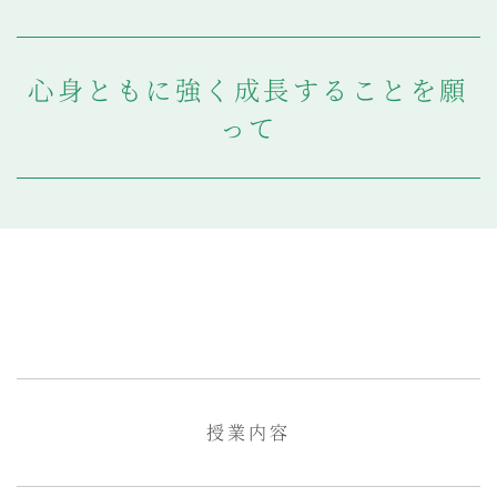
教科・学習内容
キリスト教教育
心身ともに強く成長することを願
国際交流
平和・共生学習
って
高大連携
SGH活動報告
SCHOOL LIFE
スクールライフ
スクールカレンダー
一日の流れ
クラブ・同好会
生徒会活動
施設・設備
保健室
授業内容
図書館
制服
生徒自主学習団体