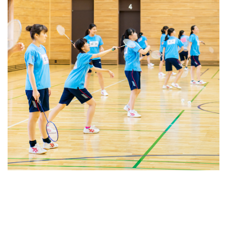
よくあるご質問
INFORMATION
総合案内
ニュース・トピックス一覧
お問い合わせ
キャンパスマップ
アクセスマップ
緊急・災害時の対応
ご支援をお考えの方へ
同窓会
ENGLISHページ
個人情報保護への取り組み
このサイトについて
採用情報
地の塩、世の光（スクール・モットー）