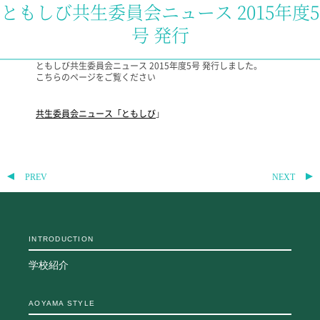
ともしび共生委員会ニュース 2015年度5
教科・学習内容
号 発行
キリスト教教育
国際交流
ともしび共生委員会ニュース 2015年度5号 発行しました。
平和・共生学習
こちらのページをご覧ください
高大連携
SGH活動報告
共生委員会ニュース「ともしび
」
SCHOOL LIFE
スクールライフ
PREV
NEXT
スクールカレンダー
一日の流れ
クラブ・同好会
生徒会活動
INTRODUCTION
施設・設備
保健室
学校紹介
図書館
制服
AOYAMA STYLE
生徒自主学習団体