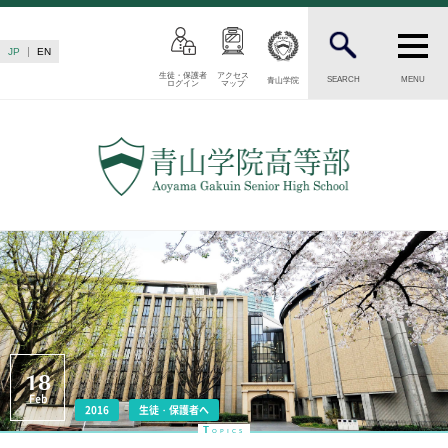
JP
EN
生徒・保護者
アクセス
SEARCH
MENU
青山学院
ログイン
マップ
INTRODUCTION
学校紹介
高等部 部長挨拶
教育理念・目標
高等部の歴史
生徒数・教職員数
一貫校の流れ
卒業後の進路
卒業生からのメッセージ
AOYAMA STYLE
18
Feb
特色ある教育
2016
生徒・保護者へ
T
OPICS
教育課程