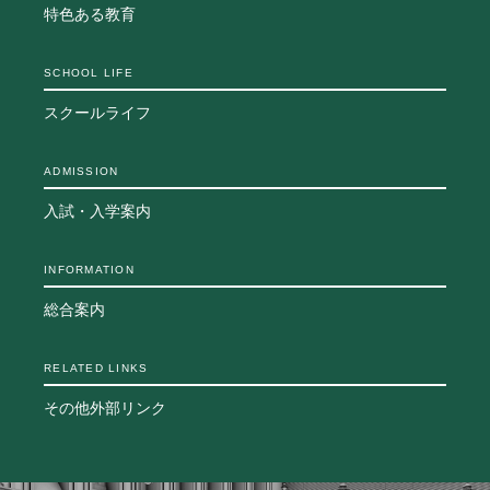
特色ある教育
生徒の表彰
いじめ防止対策
SCHOOL LIFE
ADMISSION
スクールライフ
入試・入学案内
入試日程・出願資格
ADMISSION
入試要項・出願書類
入試・入学案内
学校説明会
公開行事の紹介
入学金・学費
INFORMATION
入試結果
総合案内
入学試験問題
海外に住む中学生の方へ
RELATED LINKS
スクールガイド
上級学校訪問
その他外部リンク
中学校の先生方へ
志願者速報
合格者発表