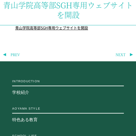
青山学院高等部SGH専用ウェブサイト
教科・学習内容
を開設
キリスト教教育
国際交流
青山学院高等部SGH専用ウェブサイトを開設
平和・共生学習
高大連携
SGH活動報告
SCHOOL LIFE
PREV
NEXT
スクールライフ
スクールカレンダー
INTRODUCTION
一日の流れ
クラブ・同好会
学校紹介
生徒会活動
施設・設備
AOYAMA STYLE
保健室
特色ある教育
図書館
制服
生徒自主学習団体
SCHOOL LIFE