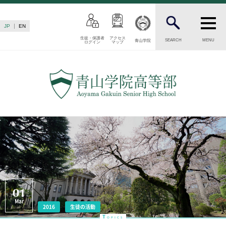
JP
EN
生徒・保護者
アクセス
SEARCH
MENU
青山学院
ログイン
マップ
INTRODUCTION
学校紹介
高等部 部長挨拶
教育理念・目標
高等部の歴史
生徒数・教職員数
一貫校の流れ
卒業後の進路
卒業生からのメッセージ
AOYAMA STYLE
01
Mar
特色ある教育
2016
生徒の活動
T
OPICS
教育課程