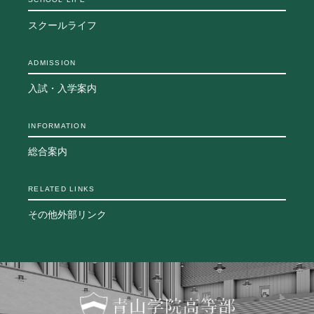
生徒の表彰
スクールライフ
いじめ防止対策
ADMISSION
ADMISSION
入試・入学案内
入試・入学案内
入試日程・出願資格
入試要項・出願書類
INFORMATION
学校説明会
総合案内
公開行事の紹介
入学金・学費
RELATED LINKS
入試結果
入学試験問題
その他外部リンク
海外に住む中学生の方へ
スクールガイド
上級学校訪問
中学校の先生方へ
志願者速報
合格者発表