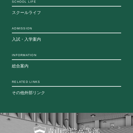
SCHOOL LIFE
生徒の表彰
スクールライフ
いじめ防止対策
ADMISSION
ADMISSION
入試・入学案内
入試・入学案内
入試日程・出願資格
入試要項・出願書類
INFORMATION
学校説明会
総合案内
公開行事の紹介
入学金・学費
入試結果
RELATED LINKS
入学試験問題
その他外部リンク
海外に住む中学生の方へ
スクールガイド
上級学校訪問
中学校の先生方へ
志願者速報
合格者発表