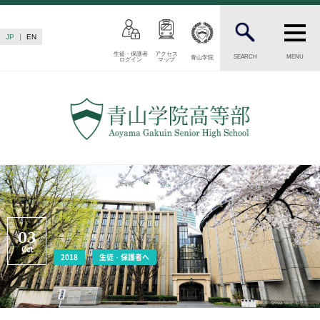
JP
EN
生徒・保護者
アクセス
SEARCH
MENU
青山学院
ログイン
マップ
INTRODUCTION
学校紹介
高等部 部長挨拶
教育理念・目標
高等部の歴史
生徒数・教職員数
一貫校の流れ
卒業後の進路
03
卒業生からのメッセージ
Oct
2018
生徒・保護者へ
AOYAMA STYLE
特色ある教育
教育課程