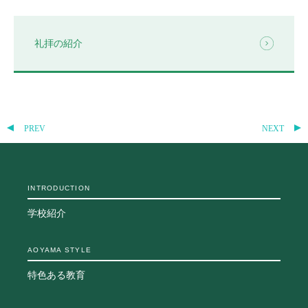
教科・学習内容
キリスト教教育
礼拝の紹介
国際交流
平和・共生学習
高大連携
SGH活動報告
SCHOOL LIFE
PREV
NEXT
スクールライフ
スクールカレンダー
INTRODUCTION
一日の流れ
クラブ・同好会
学校紹介
生徒会活動
施設・設備
AOYAMA STYLE
保健室
図書館
特色ある教育
制服
生徒自主学習団体