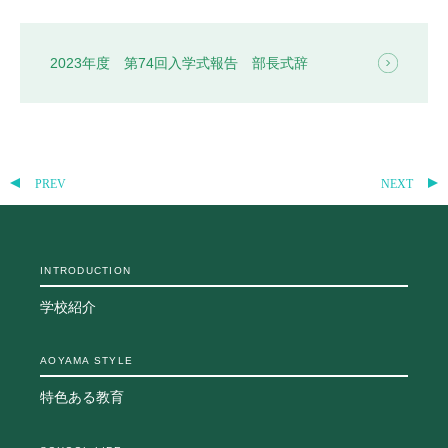
教科・学習内容
キリスト教教育
2023年度 第74回入学式報告 部長式辞
国際交流
平和・共生学習
高大連携
SGH活動報告
SCHOOL LIFE
PREV
NEXT
スクールライフ
スクールカレンダー
INTRODUCTION
一日の流れ
クラブ・同好会
学校紹介
生徒会活動
施設・設備
AOYAMA STYLE
保健室
図書館
特色ある教育
制服
生徒自主学習団体