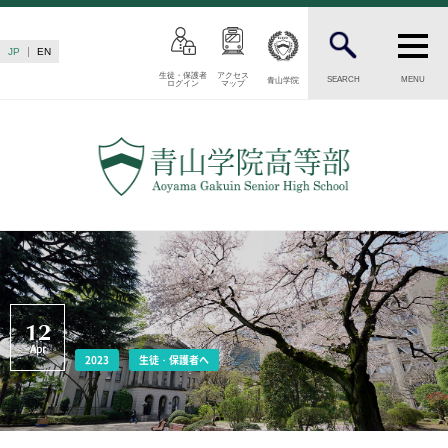
JP
EN
生徒・保護者
アクセス
SEARCH
MENU
青山学院
ログイン
マップ
INTRODUCTION
学校紹介
高等部 部長挨拶
教育理念・目標
高等部の歴史
生徒数・教職員数
一貫校の流れ
卒業後の進路
12
卒業生からのメッセージ
Apr
2023
生徒・保護者へ
AOYAMA STYLE
特色ある教育
教育課程