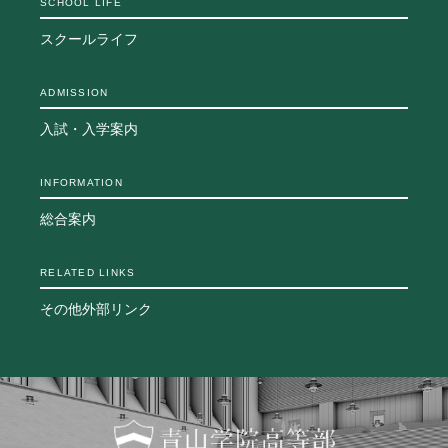
SCHOOL LIFE
生徒の表彰
スクールライフ
いじめ防止対策
ADMISSION
ADMISSION
入試・入学案内
入試・入学案内
入試日程・出願資格
入試要項・出願書類
INFORMATION
学校説明会
総合案内
公開行事の紹介
入学金・学費
入試結果
RELATED LINKS
入学試験問題
その他外部リンク
海外に住む中学生の方へ
スクールガイド
上級学校訪問
中学校の先生方へ
志願者速報
合格者発表