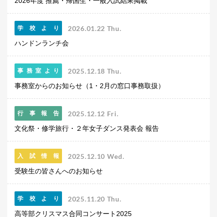
2026年度 推薦・帰国生・一般入試結果掲載
生徒の表彰
いじめ防止対策
2026.01.22 Thu.
学校より
ADMISSION
ハンドンランチ会
入試・入学案内
2025.12.18 Thu.
事務室より
入試日程・出願資格
入試要項・出願書類
事務室からのお知らせ（1・2月の窓口事務取扱）
学校説明会
公開行事の紹介
2025.12.12 Fri.
行事報告
入学金・学費
文化祭・修学旅行・２年女子ダンス発表会 報告
入試結果
入学試験問題
海外に住む中学生の方へ
2025.12.10 Wed.
入試情報
スクールガイド
受験生の皆さんへのお知らせ
上級学校訪問
中学校の先生方へ
2025.11.20 Thu.
学校より
志願者速報
合格者発表
高等部クリスマス合同コンサート2025