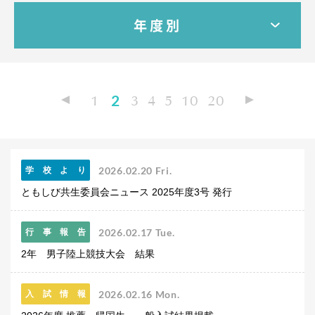
教科・学習内容
年度別
キリスト教教育
国際交流
平和・共生学習
高大連携
1
2
3
4
5
10
20
SGH活動報告
SCHOOL LIFE
スクールライフ
2026.02.20 Fri.
学校より
スクールカレンダー
ともしび共生委員会ニュース 2025年度3号 発行
一日の流れ
クラブ・同好会
生徒会活動
2026.02.17 Tue.
行事報告
施設・設備
2年 男子陸上競技大会 結果
保健室
図書館
2026.02.16 Mon.
入試情報
制服
生徒自主学習団体