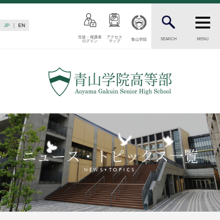
JP
EN
生徒・保護者
アクセス
SEARCH
MENU
青山学院
ログイン
マップ
INTRODUCTION
学校紹介
高等部 部長挨拶
教育理念・目標
高等部の歴史
生徒数・教職員数
一貫校の流れ
ニュース・トピックス一覧
卒業後の進路
卒業生からのメッセージ
NEWS•TOPICS
AOYAMA STYLE
特色ある教育
教育課程