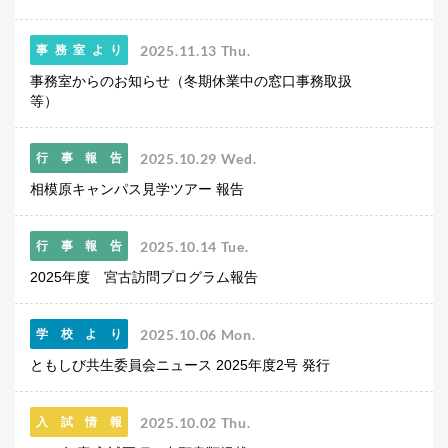
よくあるご質問
INFORMATION
2025.11.13 Thu.
事務室より
総合案内
事務室からのお知らせ（冬期休業中の窓口事務取扱
等）
ニュース・トピックス一覧
お問い合わせ
2025.10.29 Wed.
行事報告
キャンパスマップ
相模原キャンパス見学ツアー 報告
アクセスマップ
緊急・災害時の対応
ご支援をお考えの方へ
2025.10.14 Tue.
行事報告
同窓会
2025年度 宮古訪問プログラム報告
ENGLISHページ
個人情報保護への取り組み
2025.10.06 Mon.
学校より
このサイトについて
採用情報
ともしび共生委員会ニュース 2025年度2号 発行
地の塩、世の光（スクール・モットー）
2025.10.02 Thu.
入試情報