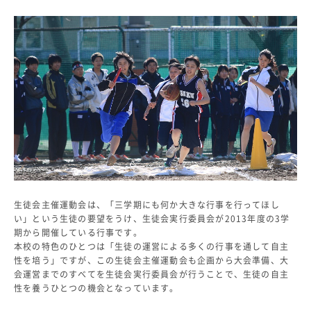
教科・学習内容
キリスト教教育
国際交流
平和・共生学習
高大連携
SGH活動報告
SCHOOL LIFE
スクールライフ
スクールカレンダー
一日の流れ
生徒会主催運動会は、「三学期にも何か大きな行事を行ってほし
クラブ・同好会
い」という生徒の要望をうけ、生徒会実行委員会が2013年度の3学
生徒会活動
期から開催している行事です。
施設・設備
本校の特色のひとつは「生徒の運営による多くの行事を通して自主
保健室
性を培う」ですが、この生徒会主催運動会も企画から大会準備、大
会運営までのすべてを生徒会実行委員会が行うことで、生徒の自主
図書館
性を養うひとつの機会となっています。
制服
生徒自主学習団体