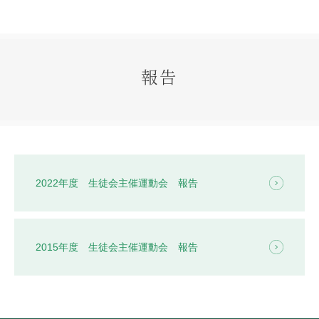
生徒の表彰
いじめ防止対策
ADMISSION
報告
入試・入学案内
入試日程・出願資格
入試要項・出願書類
学校説明会
公開行事の紹介
入学金・学費
2022年度 生徒会主催運動会 報告
入試結果
入学試験問題
海外に住む中学生の方へ
スクールガイド
2015年度 生徒会主催運動会 報告
上級学校訪問
中学校の先生方へ
志願者速報
合格者発表