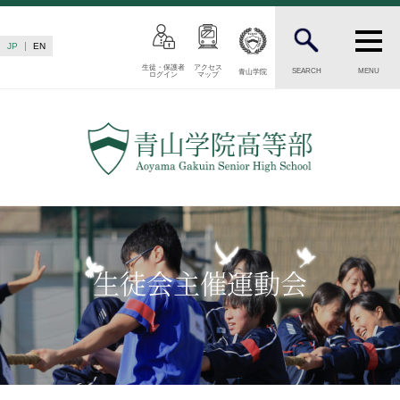
JP
EN
生徒・保護者
アクセス
SEARCH
MENU
青山学院
ログイン
マップ
INTRODUCTION
学校紹介
高等部 部長挨拶
教育理念・目標
高等部の歴史
生徒数・教職員数
一貫校の流れ
生徒会主催運動会
卒業後の進路
卒業生からのメッセージ
AOYAMA STYLE
特色ある教育
教育課程