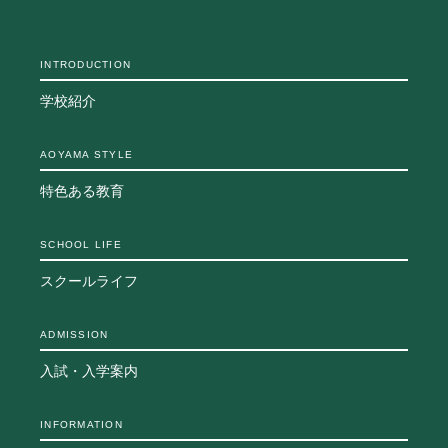
よくあるご質問
INFORMATION
INTRODUCTION
総合案内
学校紹介
ニュース・トピックス一覧
お問い合わせ
AOYAMA STYLE
キャンパスマップ
特色ある教育
アクセスマップ
緊急・災害時の対応
ご支援をお考えの方へ
SCHOOL LIFE
同窓会
スクールライフ
ENGLISHページ
個人情報保護への取り組み
ADMISSION
このサイトについて
採用情報
入試・入学案内
地の塩、世の光（スクール・モットー）
INFORMATION