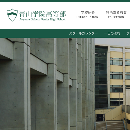
学校紹介
特色ある教育
INTRODUCTION
EDUCATION
INTRODUCTION
AOYAMA STYLE
スクールカレンダー
一日の流れ
ク
学校紹介
特色ある教育
高等部 部長挨拶
教育課程
教育理念・目標
教科・学習内容
高等部の歴史
キリスト教教育
生徒数・教職員数
国際交流
一貫校の流れ
平和・共生学習
卒業後の進路
高大連携
卒業生からのメッセージ
SGH活動報告