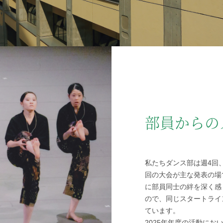
志願者速報
合格者発表
よくあるご質
部員からの
私たちダンス部は週4回
回の大会が主な発表の場
に部員同士の絆を深く感
ので、同じスタートライ
ています。
2025年年度の活動に