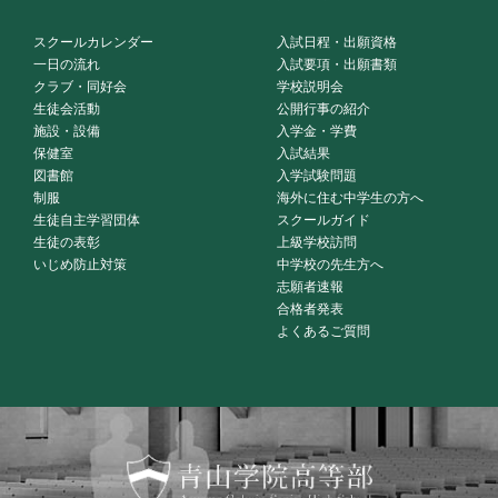
スクールカレンダー
入試日程・出願資格
一日の流れ
入試要項・出願書類
クラブ・同好会
学校説明会
生徒会活動
公開行事の紹介
施設・設備
入学金・学費
保健室
入試結果
図書館
入学試験問題
制服
海外に住む中学生の方へ
生徒自主学習団体
スクールガイド
生徒の表彰
上級学校訪問
いじめ防止対策
中学校の先生方へ
志願者速報
合格者発表
よくあるご質問