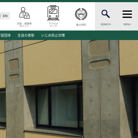
EN
生徒・保護者
アクセス
SEARCH
MENU
青山学院
ログイン
マップ
N
INFORMATION
学習団体
生徒の表彰
いじめ防止対策
案内
総合案内
願資格
ニュース・トピックス一覧
願書類
お問い合わせ
キャンパスマップ
介
アクセスマップ
緊急・災害時の対応
ご支援をお考えの方へ
同窓会
学生の方へ
ENGLISHページ
ド
個人情報保護への取り組み
このサイトについて
方へ
採用情報