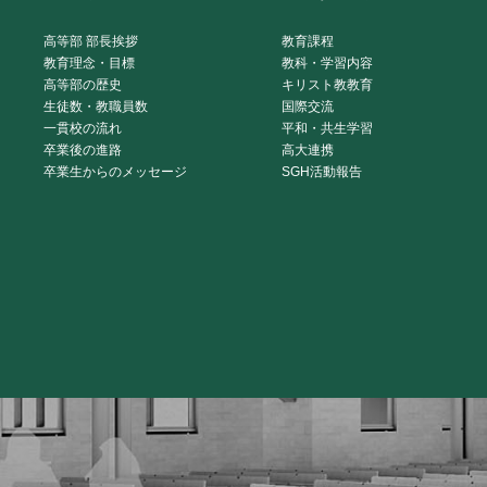
高等部 部長挨拶
教育課程
教育理念・目標
教科・学習内容
高等部の歴史
キリスト教教育
生徒数・教職員数
国際交流
一貫校の流れ
平和・共生学習
卒業後の進路
高大連携
卒業生からのメッセージ
SGH活動報告