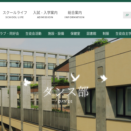
スクールライフ
入試・入学案内
総合案内
JP
SCHOOL LIFE
ADMISSION
INFORMATION
SCHOOL LIFE
ADMISSIO
ラブ・同好会
生徒会活動
施設・設備
保健室
図書館
制服
生徒自主
スクールライフ
入試・入学
スクールカレンダー
入試日程・出
一日の流れ
入試要項・出
クラブ・同好会
学校説明会
生徒会活動
公開行事の紹
ダンス部
施設・設備
入学金・学費
保健室
入試結果
図書館
入学試験問題
DANCE
制服
海外に住む中
生徒自主学習団体
スクールガイ
生徒の表彰
上級学校訪問
いじめ防止対策
中学校の先生