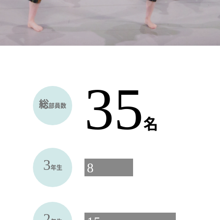
35
総
部員数
名
3
8
年生
2