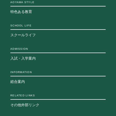
AOYAMA STYLE
生徒の表彰
いじめ防止対策
特色ある教育
ADMISSION
SCHOOL LIFE
入試・入学案内
スクールライフ
入試日程・出願資格
入試要項・出願書類
ADMISSION
学校説明会
公開行事の紹介
入試・入学案内
入学金・学費
入試結果
INFORMATION
入学試験問題
総合案内
海外に住む中学生の方へ
スクールガイド
上級学校訪問
RELATED LINKS
中学校の先生方へ
その他外部リンク
志願者速報
合格者発表