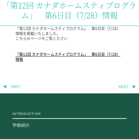
「第12回 カナダホームスティプログラ
教科・学習内容
ム」 第6日目（7/28）情報
キリスト教教育
国際交流
「第12回 カナダホームスティプログラム」 第6日目（7/28）
平和・共生学習
情報を掲載いたしました。
高大連携
こちらのページをご覧ください
SGH活動報告
SCHOOL LIFE
「第12回 カナダホームスティプログラム」 第6日目（7/28）
情報
スクールライフ
スクールカレンダー
一日の流れ
PREV
NEXT
クラブ・同好会
生徒会活動
施設・設備
INTRODUCTION
保健室
図書館
学校紹介
制服
生徒自主学習団体