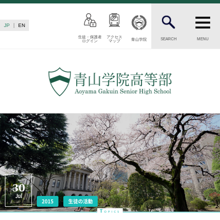
JP
EN
生徒・保護者
アクセス
SEARCH
MENU
青山学院
ログイン
マップ
INTRODUCTION
学校紹介
高等部 部長挨拶
教育理念・目標
高等部の歴史
生徒数・教職員数
一貫校の流れ
卒業後の進路
卒業生からのメッセージ
AOYAMA STYLE
30
Jul
特色ある教育
2015
生徒の活動
T
OPICS
教育課程