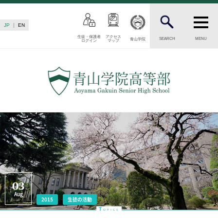
JP
EN
生徒・保護者
アクセス
SEARCH
MENU
青山学院
ログイン
マップ
INTRODUCTION
学校紹介
高等部 部長挨拶
教育理念・目標
高等部の歴史
生徒数・教職員数
一貫校の流れ
卒業後の進路
卒業生からのメッセージ
AOYAMA STYLE
03
Aug
特色ある教育
2015
生徒の活動
T
OPICS
教育課程