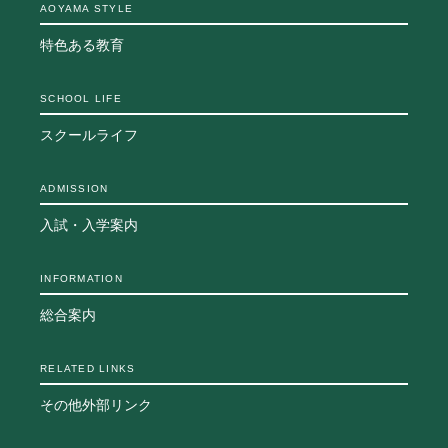
AOYAMA STYLE
生徒の表彰
いじめ防止対策
特色ある教育
ADMISSION
SCHOOL LIFE
入試・入学案内
スクールライフ
入試日程・出願資格
入試要項・出願書類
ADMISSION
学校説明会
公開行事の紹介
入試・入学案内
入学金・学費
入試結果
INFORMATION
入学試験問題
総合案内
海外に住む中学生の方へ
スクールガイド
上級学校訪問
RELATED LINKS
中学校の先生方へ
その他外部リンク
志願者速報
合格者発表