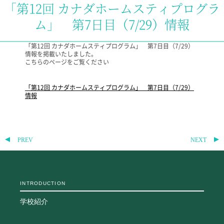
「第12回 カナダホームスティプログラ
教科・学習内容
ム」 第7日目（7/29）情報
キリスト教教育
国際交流
「第12回 カナダホームスティプログラム」 第7日目（7/29）
平和・共生学習
情報を掲載いたしました。
高大連携
こちらのページをご覧ください
SGH活動報告
SCHOOL LIFE
「第12回 カナダホームスティプログラム」 第7日目（7/29）
情報
スクールライフ
スクールカレンダー
一日の流れ
PREV
NEXT
クラブ・同好会
生徒会活動
施設・設備
INTRODUCTION
保健室
図書館
学校紹介
制服
生徒自主学習団体