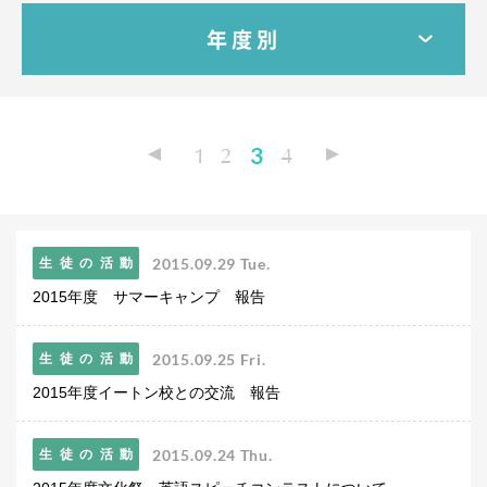
教科・学習内容
年度別
キリスト教教育
国際交流
平和・共生学習
高大連携
1
2
3
4
SGH活動報告
SCHOOL LIFE
スクールライフ
2015.09.29 Tue.
生徒の活動
スクールカレンダー
2015年度 サマーキャンプ 報告
一日の流れ
クラブ・同好会
生徒会活動
2015.09.25 Fri.
生徒の活動
施設・設備
2015年度イートン校との交流 報告
保健室
図書館
2015.09.24 Thu.
生徒の活動
制服
生徒自主学習団体