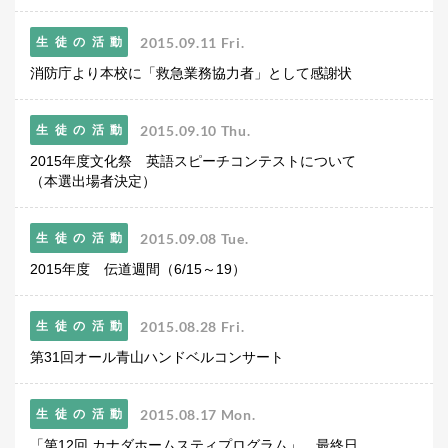
よくあるご質問
INFORMATION
2015.09.11 Fri.
生徒の活動
消防庁より本校に「救急業務協力者」として感謝状
総合案内
ニュース・トピックス一覧
2015.09.10 Thu.
生徒の活動
お問い合わせ
2015年度文化祭 英語スピーチコンテストについて
キャンパスマップ
（本選出場者決定）
アクセスマップ
緊急・災害時の対応
2015.09.08 Tue.
生徒の活動
ご支援をお考えの方へ
同窓会
2015年度 伝道週間（6/15～19）
ENGLISHページ
個人情報保護への取り組み
2015.08.28 Fri.
生徒の活動
このサイトについて
第31回オール青山ハンドベルコンサート
採用情報
地の塩、世の光（スクール・モットー）
2015.08.17 Mon.
生徒の活動
「第12回 カナダホームスティプログラム」 最終日