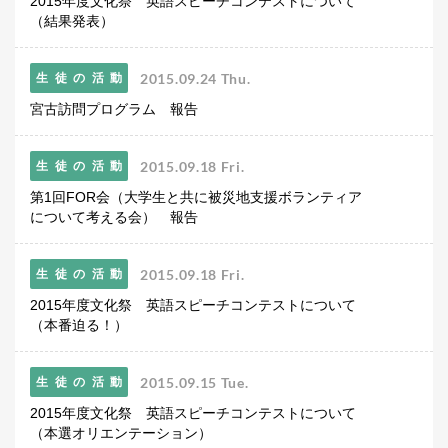
2015年度文化祭 英語スピーチコンテストについて
生徒の表彰
（結果発表）
いじめ防止対策
ADMISSION
2015.09.24 Thu.
生徒の活動
入試・入学案内
宮古訪問プログラム 報告
入試日程・出願資格
2015.09.18 Fri.
生徒の活動
入試要項・出願書類
第1回FOR会（大学生と共に被災地支援ボランティア
学校説明会
について考える会） 報告
公開行事の紹介
入学金・学費
入試結果
2015.09.18 Fri.
生徒の活動
入学試験問題
2015年度文化祭 英語スピーチコンテストについて
海外に住む中学生の方へ
（本番迫る！）
スクールガイド
上級学校訪問
2015.09.15 Tue.
生徒の活動
中学校の先生方へ
2015年度文化祭 英語スピーチコンテストについて
志願者速報
（本選オリエンテーション）
合格者発表