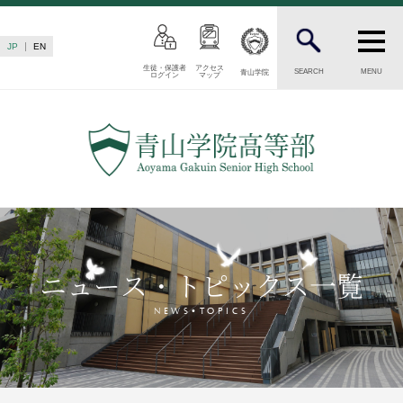
JP
EN
生徒・保護者
アクセス
SEARCH
MENU
青山学院
ログイン
マップ
INTRODUCTION
学校紹介
高等部 部長挨拶
教育理念・目標
高等部の歴史
生徒数・教職員数
一貫校の流れ
ニュース・トピックス一覧
卒業後の進路
卒業生からのメッセージ
NEWS•TOPICS
AOYAMA STYLE
特色ある教育
教育課程